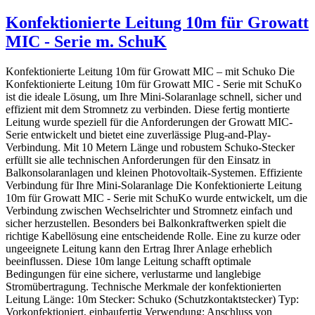
Konfektionierte Leitung 10m für Growatt
MIC - Serie m. SchuK
Konfektionierte Leitung 10m für Growatt MIC – mit Schuko Die
Konfektionierte Leitung 10m für Growatt MIC - Serie mit SchuKo
ist die ideale Lösung, um Ihre Mini-Solaranlage schnell, sicher und
effizient mit dem Stromnetz zu verbinden. Diese fertig montierte
Leitung wurde speziell für die Anforderungen der Growatt MIC-
Serie entwickelt und bietet eine zuverlässige Plug-and-Play-
Verbindung. Mit 10 Metern Länge und robustem Schuko-Stecker
erfüllt sie alle technischen Anforderungen für den Einsatz in
Balkonsolaranlagen und kleinen Photovoltaik-Systemen. Effiziente
Verbindung für Ihre Mini-Solaranlage Die Konfektionierte Leitung
10m für Growatt MIC - Serie mit SchuKo wurde entwickelt, um die
Verbindung zwischen Wechselrichter und Stromnetz einfach und
sicher herzustellen. Besonders bei Balkonkraftwerken spielt die
richtige Kabellösung eine entscheidende Rolle. Eine zu kurze oder
ungeeignete Leitung kann den Ertrag Ihrer Anlage erheblich
beeinflussen. Diese 10m lange Leitung schafft optimale
Bedingungen für eine sichere, verlustarme und langlebige
Stromübertragung. Technische Merkmale der konfektionierten
Leitung Länge: 10m Stecker: Schuko (Schutzkontaktstecker) Typ:
Vorkonfektioniert, einbaufertig Verwendung: Anschluss von