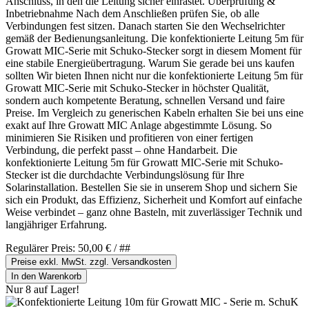
Anschluss, in den die Leitung sicher einrastet. Überprüfung &
Inbetriebnahme Nach dem Anschließen prüfen Sie, ob alle
Verbindungen fest sitzen. Danach starten Sie den Wechselrichter
gemäß der Bedienungsanleitung. Die konfektionierte Leitung 5m für
Growatt MIC-Serie mit Schuko-Stecker sorgt in diesem Moment für
eine stabile Energieübertragung. Warum Sie gerade bei uns kaufen
sollten Wir bieten Ihnen nicht nur die konfektionierte Leitung 5m für
Growatt MIC-Serie mit Schuko-Stecker in höchster Qualität,
sondern auch kompetente Beratung, schnellen Versand und faire
Preise. Im Vergleich zu generischen Kabeln erhalten Sie bei uns eine
exakt auf Ihre Growatt MIC Anlage abgestimmte Lösung. So
minimieren Sie Risiken und profitieren von einer fertigen
Verbindung, die perfekt passt – ohne Handarbeit. Die
konfektionierte Leitung 5m für Growatt MIC-Serie mit Schuko-
Stecker ist die durchdachte Verbindungslösung für Ihre
Solarinstallation. Bestellen Sie sie in unserem Shop und sichern Sie
sich ein Produkt, das Effizienz, Sicherheit und Komfort auf einfache
Weise verbindet – ganz ohne Basteln, mit zuverlässiger Technik und
langjähriger Erfahrung.
Regulärer Preis:
50,00 €
/ ##
Preise exkl. MwSt. zzgl. Versandkosten
In den Warenkorb
Nur 8 auf Lager!