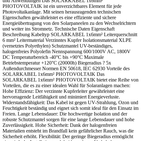
und Anwendungen Das SOLARKABEL 1x6mm²
PHOTOVOLTAIK ist ein unverzichtbares Element für jede
Photovoltaikanlage. Mit seinen herausragenden technischen
Eigenschaften gewährleistet es eine effiziente und sichere
Energieübertragung von den Solarpaneelen zu den Wechselrichtern
und weiter ins Stromnetz. Technische Daten Eigenschaft
Beschreibung Kabeltyp SOLARKABEL 1x6mm² Leiterquerschnitt
6 mm² Leitermaterial Verzinntes Kupfer Isolationsmaterial XLPE
(vernetztes Polyethylen) Schutzmantel UV-beständiges,
halogenfreies Polyolefin Nennspannung 600/1000V AC, 1800V
DC Temperaturbereich -40°C bis +90°C Maximale
Betriebstemperatur +120°C (20000h) Biegeradius ? 5x
Außendurchmesser Normen EN 50618, IEC 62930 Vorteile des
SOLARKABEL 1x6mm² PHOTOVOLTAIK Das
SOLARKABEL 1x6mm² PHOTOVOLTAIK bietet eine Reihe von
Vorteilen, die es zu einer idealen Wahl für Solaranlagen machen:
Hohe Effizienz: Der verzinnte Kupferleiter gewährleistet eine
hervorragende Leitfähigkeit und minimiert Energieverluste.
Widerstandsfähigkeit: Das Kabel ist gegen UV-Strahlung, Ozon und
Feuchtigkeit beständig und eignet sich somit ideal für den Einsatz im
Freien. Lange Lebensdauer: Die hochwertige Isolation und der
robuste Schutzmantel sorgen für eine lange Lebensdauer und hohe
Zuverlässigkeit. Hohe Sicherheit: Dank der halogenfreien
Materialien entsteht im Brandfall kein gefährlicher Rauch, was die
Sicherheit erhöht. Flexibilität: Der geringe Biegeradius ermöglicht