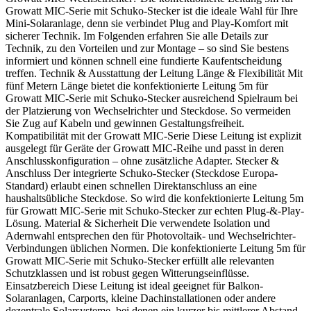
Growatt MIC-Serie mit Schuko-Stecker ist die ideale Wahl für Ihre
Mini-Solaranlage, denn sie verbindet Plug and Play-Komfort mit
sicherer Technik. Im Folgenden erfahren Sie alle Details zur
Technik, zu den Vorteilen und zur Montage – so sind Sie bestens
informiert und können schnell eine fundierte Kaufentscheidung
treffen. Technik & Ausstattung der Leitung Länge & Flexibilität Mit
fünf Metern Länge bietet die konfektionierte Leitung 5m für
Growatt MIC-Serie mit Schuko-Stecker ausreichend Spielraum bei
der Platzierung von Wechselrichter und Steckdose. So vermeiden
Sie Zug auf Kabeln und gewinnen Gestaltungsfreiheit.
Kompatibilität mit der Growatt MIC-Serie Diese Leitung ist explizit
ausgelegt für Geräte der Growatt MIC-Reihe und passt in deren
Anschlusskonfiguration – ohne zusätzliche Adapter. Stecker &
Anschluss Der integrierte Schuko-Stecker (Steckdose Europa-
Standard) erlaubt einen schnellen Direktanschluss an eine
haushaltsübliche Steckdose. So wird die konfektionierte Leitung 5m
für Growatt MIC-Serie mit Schuko-Stecker zur echten Plug-&-Play-
Lösung. Material & Sicherheit Die verwendete Isolation und
Adernwahl entsprechen den für Photovoltaik- und Wechselrichter-
Verbindungen üblichen Normen. Die konfektionierte Leitung 5m für
Growatt MIC-Serie mit Schuko-Stecker erfüllt alle relevanten
Schutzklassen und ist robust gegen Witterungseinflüsse.
Einsatzbereich Diese Leitung ist ideal geeignet für Balkon-
Solaranlagen, Carports, kleine Dachinstallationen oder andere
dezentrale Solarsysteme, bei denen ein kurzer bis mittlerer Abstand