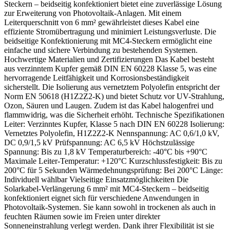
Steckern – beidseitig konfektioniert bietet eine zuverlässige Lösung
zur Erweiterung von Photovoltaik-Anlagen. Mit einem
Leiterquerschnitt von 6 mm² gewährleistet dieses Kabel eine
effiziente Stromübertragung und minimiert Leistungsverluste. Die
beidseitige Konfektionierung mit MC4-Steckern ermöglicht eine
einfache und sichere Verbindung zu bestehenden Systemen.
Hochwertige Materialien und Zertifizierungen Das Kabel besteht
aus verzinntem Kupfer gemäß DIN EN 60228 Klasse 5, was eine
hervorragende Leitfähigkeit und Korrosionsbeständigkeit
sicherstellt. Die Isolierung aus vernetztem Polyolefin entspricht der
Norm EN 50618 (H1Z2Z2-K) und bietet Schutz vor UV-Strahlung,
Ozon, Säuren und Laugen. Zudem ist das Kabel halogenfrei und
flammwidrig, was die Sicherheit erhöht. Technische Spezifikationen
Leiter: Verzinntes Kupfer, Klasse 5 nach DIN EN 60228 Isolierung:
Vernetztes Polyolefin, H1Z2Z2-K Nennspannung: AC 0,6/1,0 kV,
DC 0,9/1,5 kV Prüfspannung: AC 6,5 kV Höchstzulässige
Spannung: Bis zu 1,8 kV Temperaturbereich: -40°C bis +90°C
Maximale Leiter-Temperatur: +120°C Kurzschlussfestigkeit: Bis zu
200°C für 5 Sekunden Wärmedehnungsprüfung: Bei 200°C Länge:
Individuell wählbar Vielseitige Einsatzmöglichkeiten Die
Solarkabel-Verlängerung 6 mm² mit MC4-Steckern – beidseitig
konfektioniert eignet sich für verschiedene Anwendungen in
Photovoltaik-Systemen. Sie kann sowohl in trockenen als auch in
feuchten Räumen sowie im Freien unter direkter
Sonneneinstrahlung verlegt werden. Dank ihrer Flexibilität ist sie