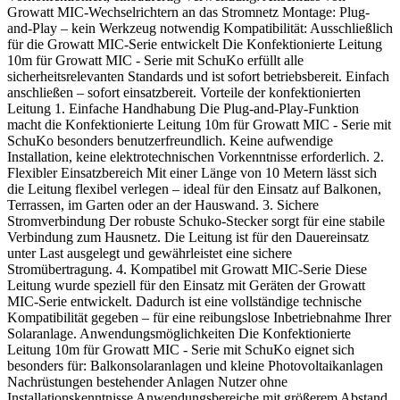
Growatt MIC-Wechselrichtern an das Stromnetz Montage: Plug-
and-Play – kein Werkzeug notwendig Kompatibilität: Ausschließlich
für die Growatt MIC-Serie entwickelt Die Konfektionierte Leitung
10m für Growatt MIC - Serie mit SchuKo erfüllt alle
sicherheitsrelevanten Standards und ist sofort betriebsbereit. Einfach
anschließen – sofort einsatzbereit. Vorteile der konfektionierten
Leitung 1. Einfache Handhabung Die Plug-and-Play-Funktion
macht die Konfektionierte Leitung 10m für Growatt MIC - Serie mit
SchuKo besonders benutzerfreundlich. Keine aufwendige
Installation, keine elektrotechnischen Vorkenntnisse erforderlich. 2.
Flexibler Einsatzbereich Mit einer Länge von 10 Metern lässt sich
die Leitung flexibel verlegen – ideal für den Einsatz auf Balkonen,
Terrassen, im Garten oder an der Hauswand. 3. Sichere
Stromverbindung Der robuste Schuko-Stecker sorgt für eine stabile
Verbindung zum Hausnetz. Die Leitung ist für den Dauereinsatz
unter Last ausgelegt und gewährleistet eine sichere
Stromübertragung. 4. Kompatibel mit Growatt MIC-Serie Diese
Leitung wurde speziell für den Einsatz mit Geräten der Growatt
MIC-Serie entwickelt. Dadurch ist eine vollständige technische
Kompatibilität gegeben – für eine reibungslose Inbetriebnahme Ihrer
Solaranlage. Anwendungsmöglichkeiten Die Konfektionierte
Leitung 10m für Growatt MIC - Serie mit SchuKo eignet sich
besonders für: Balkonsolaranlagen und kleine Photovoltaikanlagen
Nachrüstungen bestehender Anlagen Nutzer ohne
Installationskenntnisse Anwendungsbereiche mit größerem Abstand