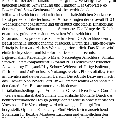
Flexibilität bei der Installation und sorgt für zuverlässige Leistung im
täglichen Betrieb. Anwendung und Funktion Das Growatt Neo
Power Cord 5m – Geräteanschlusskabel verbindet den
Mikrowechselrichter direkt mit einer haushaltsüblichen Steckdose.
Es ist perfekt auf die technischen Anforderungen der Growatt NEO
Wechselrichter abgestimmt und unterstützt eine stabile Einspeisung
der erzeugten Solarenergie in das Stromnetz. Die Länge des Kabels
erlaubt es, größere Abstände zwischen Wechselrichter und
Stromanschluss problemlos zu überbrücken. Die Anschlusslösung
ist auf schnelle Inbetriebnahme ausgelegt. Durch das Plug-and-Play-
Prinzip ist kein zusätzliches Werkzeug erforderlich. Das Kabel wird
einfach eingesteckt und ist sofort betriebsbereit. Technische
Eigenschaften Kabellänge: 5 Meter Netzseitiger Anschluss: Schuko-
Stecker Gerätekompatibilität: Growatt NEO Mikrowechselrichter
Anwendung: Plug-and-Play Schutz: Widerstandsfähige Isolierung
für Innen- und Außeneinsatz Nutzungsbereich: Photovoltaiksysteme
im privaten und gewerblichen Bereich Die robuste Bauweise macht
das Growatt Neo Power Cord 5m – Geräteanschlusskabel ideal für
den dauerhaften Einsatz unter verschiedensten
Installationsbedingungen. Vorteile des Growatt Neo Power Cord 5m
– Geräteanschlusskabel Schnelle und einfache Montage Durch das
benutzerfreundliche Design gelingt der Anschluss ohne technisches
Vorwissen. Die Verbindung wird mit wenigen Handgriffen
hergestellt. Optimale Kabellänge Fünf Meter bieten ausreichend
Spielraum für flexible Montagesituationen und ermöglichen den