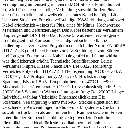
Verlängerung nur einseitig mit einem MC4-Stecker konfektioniert
ist, wird für eine vollständige Verbindung sowohl für den Plus- als
auch für den Minuspol jeweils ein separates Kabel benötigt. Bitte
beachten Sie daher: Für eine vollständige PV-Verbindung sind zwei
Kabel erforderlich – eines für Plus, eines für Minus. Hochwertige
Materialien und Zertifizierungen Das Kabel besteht aus verzinntem
Kupfer gemäß DIN EN 60228 Klasse 5, was eine hervorragende
Leitfähigkeit und Korrosionsbeständigkeit sicherstellt. Die
Isolierung aus vernetztem Polyolefin entspricht der Norm EN 50618
(H1Z2Z2-K) und bietet Schutz vor UV-Strahlung, Ozon, Säuren
und Laugen. Zudem ist das Kabel halogenfrei und flammwidrig,
was die Sicherheit erhöht. Technische Spezifikationen Leiter:
Verzinntes Kupfer, Klasse 5 nach DIN EN 60228 Isolierung:
Vernetztes Polyolefin, H1Z2Z2-K Nennspannung: AC 0,6/1,0 kV,
DC 0,9/1,5 kV Prüfspannung: AC 6,5 kV Höchstzulässige
Spannung: Bis zu 1,8 kV Temperaturbereich: -40°C bis +90°C
Maximale Leiter-Temperatur: +120°C Kurzschlussfestigkeit: Bis zu
200°C für 5 Sekunden Wärmedehnungsprüfung: Bei 200°C Länge:
Individuell wählbar Vielseitige Einsatzmöglichkeiten Die
Solarkabel-Verlängerung 6 mm² mit MC4-Stecker eignet sich für
verschiedene Anwendungen in Photovoltaik-Systemen. Sie kann
sowohl in trockenen als auch in feuchten Räumen sowie im Freien
unter direkter Sonneneinstrahlung verlegt werden. Dank ihrer
Flexibilität ist sie ideal für feste Installationen und mobile
Anwendungen ohne Zugbeanspruchung. Einfacher Anschluss mit