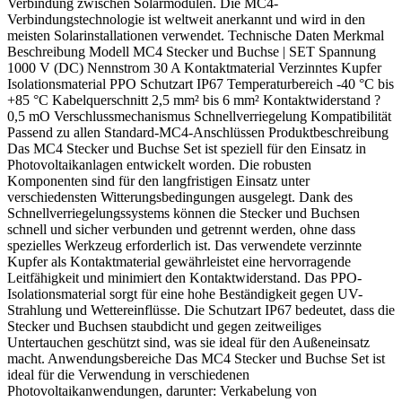
Verbindung zwischen Solarmodulen. Die MC4-
Verbindungstechnologie ist weltweit anerkannt und wird in den
meisten Solarinstallationen verwendet. Technische Daten Merkmal
Beschreibung Modell MC4 Stecker und Buchse | SET Spannung
1000 V (DC) Nennstrom 30 A Kontaktmaterial Verzinntes Kupfer
Isolationsmaterial PPO Schutzart IP67 Temperaturbereich -40 °C bis
+85 °C Kabelquerschnitt 2,5 mm² bis 6 mm² Kontaktwiderstand ?
0,5 mO Verschlussmechanismus Schnellverriegelung Kompatibilität
Passend zu allen Standard-MC4-Anschlüssen Produktbeschreibung
Das MC4 Stecker und Buchse Set ist speziell für den Einsatz in
Photovoltaikanlagen entwickelt worden. Die robusten
Komponenten sind für den langfristigen Einsatz unter
verschiedensten Witterungsbedingungen ausgelegt. Dank des
Schnellverriegelungssystems können die Stecker und Buchsen
schnell und sicher verbunden und getrennt werden, ohne dass
spezielles Werkzeug erforderlich ist. Das verwendete verzinnte
Kupfer als Kontaktmaterial gewährleistet eine hervorragende
Leitfähigkeit und minimiert den Kontaktwiderstand. Das PPO-
Isolationsmaterial sorgt für eine hohe Beständigkeit gegen UV-
Strahlung und Wettereinflüsse. Die Schutzart IP67 bedeutet, dass die
Stecker und Buchsen staubdicht und gegen zeitweiliges
Untertauchen geschützt sind, was sie ideal für den Außeneinsatz
macht. Anwendungsbereiche Das MC4 Stecker und Buchse Set ist
ideal für die Verwendung in verschiedenen
Photovoltaikanwendungen, darunter: Verkabelung von