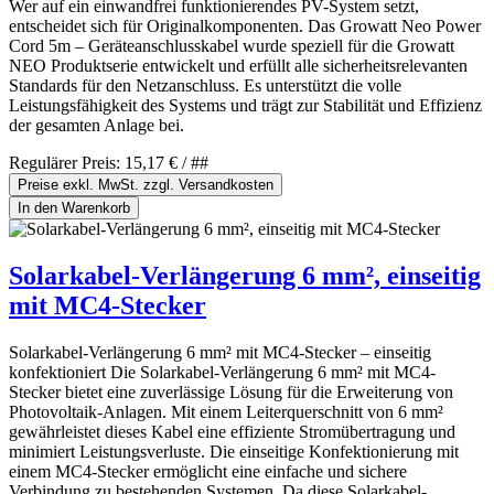
Wer auf ein einwandfrei funktionierendes PV-System setzt,
entscheidet sich für Originalkomponenten. Das Growatt Neo Power
Cord 5m – Geräteanschlusskabel wurde speziell für die Growatt
NEO Produktserie entwickelt und erfüllt alle sicherheitsrelevanten
Standards für den Netzanschluss. Es unterstützt die volle
Leistungsfähigkeit des Systems und trägt zur Stabilität und Effizienz
der gesamten Anlage bei.
Regulärer Preis:
15,17 €
/ ##
Preise exkl. MwSt. zzgl. Versandkosten
In den Warenkorb
Solarkabel-Verlängerung 6 mm², einseitig
mit MC4-Stecker
Solarkabel-Verlängerung 6 mm² mit MC4-Stecker – einseitig
konfektioniert Die Solarkabel-Verlängerung 6 mm² mit MC4-
Stecker bietet eine zuverlässige Lösung für die Erweiterung von
Photovoltaik-Anlagen. Mit einem Leiterquerschnitt von 6 mm²
gewährleistet dieses Kabel eine effiziente Stromübertragung und
minimiert Leistungsverluste. Die einseitige Konfektionierung mit
einem MC4-Stecker ermöglicht eine einfache und sichere
Verbindung zu bestehenden Systemen. Da diese Solarkabel-