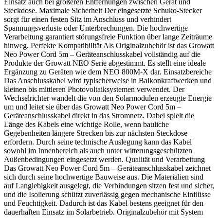
Einsatz auch bei größeren Entfernungen zwischen Gerät und
Steckdose. Maximale Sicherheit Der eingesetzte Schuko-Stecker
sorgt für einen festen Sitz im Anschluss und verhindert
Spannungsverluste oder Unterbrechungen. Die hochwertige
Verarbeitung garantiert störungsfreie Funktion über lange Zeiträume
hinweg. Perfekte Kompatibilität Als Originalzubehör ist das Growatt
Neo Power Cord 5m – Geräteanschlusskabel vollständig auf die
Produkte der Growatt NEO Serie abgestimmt. Es stellt eine ideale
Ergänzung zu Geräten wie dem NEO 800M-X dar. Einsatzbereiche
Das Anschlusskabel wird typischerweise in Balkonkraftwerken und
kleinen bis mittleren Photovoltaiksystemen verwendet. Der
Wechselrichter wandelt die von den Solarmodulen erzeugte Energie
um und leitet sie über das Growatt Neo Power Cord 5m –
Geräteanschlusskabel direkt in das Stromnetz. Dabei spielt die
Länge des Kabels eine wichtige Rolle, wenn bauliche
Gegebenheiten längere Strecken bis zur nächsten Steckdose
erfordern. Durch seine technische Auslegung kann das Kabel
sowohl im Innenbereich als auch unter witterungsgeschützten
Außenbedingungen eingesetzt werden. Qualität und Verarbeitung
Das Growatt Neo Power Cord 5m – Geräteanschlusskabel zeichnet
sich durch seine hochwertige Bauweise aus. Die Materialien sind
auf Langlebigkeit ausgelegt, die Verbindungen sitzen fest und sicher,
und die Isolierung schützt zuverlässig gegen mechanische Einflüsse
und Feuchtigkeit. Dadurch ist das Kabel bestens geeignet für den
dauerhaften Einsatz im Solarbetrieb. Originalzubehör mit System