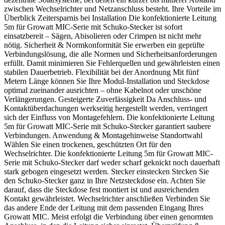
zwischen Wechselrichter und Netzanschluss besteht. Ihre Vorteile im
Überblick Zeitersparnis bei Installation Die konfektionierte Leitung
5m für Growatt MIC-Serie mit Schuko-Stecker ist sofort
einsatzbereit – Sägen, Abisolieren oder Crimpen ist nicht mehr
nötig. Sicherheit & Normkonformität Sie erwerben ein geprüfte
Verbindungslösung, die alle Normen und Sicherheitsanforderungen
erfüllt. Damit minimieren Sie Fehlerquellen und gewährleisten einen
stabilen Dauerbetrieb. Flexibilität bei der Anordnung Mit fünf
Metern Länge können Sie Ihre Modul-Installation und Steckdose
optimal zueinander ausrichten – ohne Kabelnot oder unschöne
Verlängerungen. Gesteigerte Zuverlässigkeit Da Anschluss- und
Kontaktüberdachungen werkseitig hergestellt werden, verringert
sich der Einfluss von Montagefehlern. Die konfektionierte Leitung
5m für Growatt MIC-Serie mit Schuko-Stecker garantiert saubere
Verbindungen. Anwendung & Montagehinweise Standortwahl
Wählen Sie einen trockenen, geschützten Ort für den
Wechselrichter. Die konfektionierte Leitung 5m für Growatt MIC-
Serie mit Schuko-Stecker darf weder scharf geknickt noch dauerhaft
stark gebogen eingesetzt werden. Stecker einstecken Stecken Sie
den Schuko-Stecker ganz in Ihre Netzsteckdose ein. Achten Sie
darauf, dass die Steckdose fest montiert ist und ausreichenden
Kontakt gewährleistet. Wechselrichter anschließen Verbinden Sie
das andere Ende der Leitung mit dem passenden Eingang Ihres
Growatt MIC. Meist erfolgt die Verbindung über einen genormten