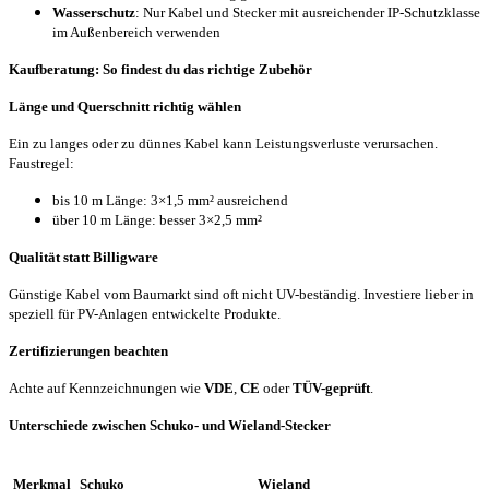
Wasserschutz
: Nur Kabel und Stecker mit ausreichender IP-Schutzklasse
im Außenbereich verwenden
Kaufberatung: So findest du das richtige Zubehör
Länge und Querschnitt richtig wählen
Ein zu langes oder zu dünnes Kabel kann Leistungsverluste verursachen.
Faustregel:
bis 10 m Länge: 3×1,5 mm² ausreichend
über 10 m Länge: besser 3×2,5 mm²
Qualität statt Billigware
Günstige Kabel vom Baumarkt sind oft nicht UV-beständig. Investiere lieber in
speziell für PV-Anlagen entwickelte Produkte.
Zertifizierungen beachten
Achte auf Kennzeichnungen wie
VDE
,
CE
oder
TÜV-geprüft
.
Unterschiede zwischen Schuko- und Wieland-Stecker
Merkmal
Schuko
Wieland