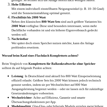
geringer. So rechnet sich die Anlage bereits nach wenigen Jahren.
Hohe Effizienz
Mit einem individuell einstellbaren Neigungswinkel (z. B. 10–30 Grad)
wird die Sonneneinstrahlung optimal genutzt.
Flexibilität bis 2000 Watt
Neben den klassischen
800-Watt-Sets
sind auch größere Varianten bis
2000 Watt
verfügbar. Diese sind besonders interessant, wenn mehr
Dachfläche vorhanden ist und ein höherer Eigenverbrauch gedeckt
werden soll.
Nachrüstbar
Wer später doch einen Speicher nutzen möchte, kann die Anlage
problemlos erweitern.
Worauf beim Kauf eines Flachdach Komplettsets achten?
Beim Vergleich von
Komplettsets für Balkonkraftwerke ohne Speicher
solltest du auf folgende Punkte achten:
Leistung
: In Deutschland sind aktuell bis 800 Watt Einspeiseleistung
offiziell erlaubt. Größere Sets bis 2000 Watt können jedoch technisch
genutzt werden, indem sie per Wechselrichter auf 800 Watt
Ausgangsleistung begrenzt werden – oder sie lassen sich für zukünftige
Gesetzesänderungen vorbereiten.
Wechselrichter
: Achte auf Effizienz, Garantie und smarte
Überwachungsfunktionen per App.
Modulqualität
: Glas-Glas- oder bifaziale Module erzielen meist höhere