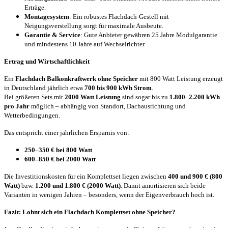
Erträge.
Montagesystem
: Ein robustes Flachdach-Gestell mit
Neigungsverstellung sorgt für maximale Ausbeute.
Garantie & Service
: Gute Anbieter gewähren 25 Jahre Modulgarantie
und mindestens 10 Jahre auf Wechselrichter.
Ertrag und Wirtschaftlichkeit
Ein
Flachdach Balkonkraftwerk ohne Speicher
mit 800 Watt Leistung erzeugt
in Deutschland jährlich etwa
700 bis 900 kWh Strom
.
Bei größeren Sets mit
2000 Watt Leistung
sind sogar bis zu
1.800–2.200 kWh
pro Jahr
möglich – abhängig von Standort, Dachausrichtung und
Wetterbedingungen.
Das entspricht einer jährlichen Ersparnis von:
250–350 € bei 800 Watt
600–850 € bei 2000 Watt
Die Investitionskosten für ein Komplettset liegen zwischen
400 und 900 € (800
Watt)
bzw.
1.200 und 1.800 € (2000 Watt)
. Damit amortisieren sich beide
Varianten in wenigen Jahren – besonders, wenn der Eigenverbrauch hoch ist.
Fazit: Lohnt sich ein Flachdach Komplettset ohne Speicher?