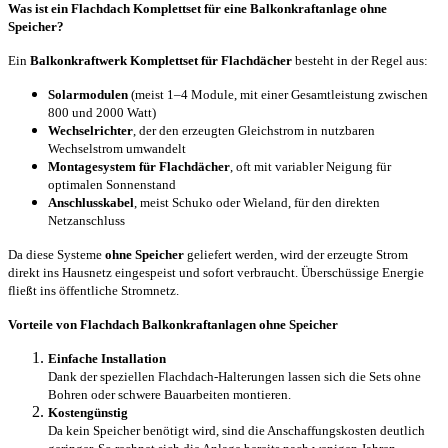
Was ist ein Flachdach Komplettset für eine Balkonkraftanlage ohne
Speicher?
Ein
Balkonkraftwerk Komplettset für Flachdächer
besteht in der Regel aus:
Solarmodulen
(meist 1–4 Module, mit einer Gesamtleistung zwischen
800 und 2000 Watt)
Wechselrichter
, der den erzeugten Gleichstrom in nutzbaren
Wechselstrom umwandelt
Montagesystem für Flachdächer
, oft mit variabler Neigung für
optimalen Sonnenstand
Anschlusskabel
, meist Schuko oder Wieland, für den direkten
Netzanschluss
Da diese Systeme
ohne Speicher
geliefert werden, wird der erzeugte Strom
direkt ins Hausnetz eingespeist und sofort verbraucht. Überschüssige Energie
fließt ins öffentliche Stromnetz.
Vorteile von Flachdach Balkonkraftanlagen ohne Speicher
Einfache Installation
Dank der speziellen Flachdach-Halterungen lassen sich die Sets ohne
Bohren oder schwere Bauarbeiten montieren.
Kostengünstig
Da kein Speicher benötigt wird, sind die Anschaffungskosten deutlich