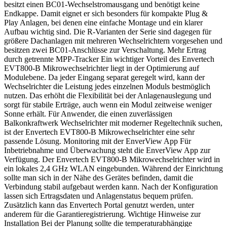
besitzt einen BC01-Wechselstromausgang und benötigt keine
Endkappe. Damit eignet er sich besonders für kompakte Plug &
Play Anlagen, bei denen eine einfache Montage und ein klarer
Aufbau wichtig sind. Die R-Varianten der Serie sind dagegen für
größere Dachanlagen mit mehreren Wechselrichtern vorgesehen und
besitzen zwei BC01-Anschlüsse zur Verschaltung. Mehr Ertrag
durch getrennte MPP-Tracker Ein wichtiger Vorteil des Envertech
EVT800-B Mikrowechselrichter liegt in der Optimierung auf
Modulebene. Da jeder Eingang separat geregelt wird, kann der
Wechselrichter die Leistung jedes einzelnen Moduls bestmöglich
nutzen. Das erhöht die Flexibilität bei der Anlagenauslegung und
sorgt für stabile Erträge, auch wenn ein Modul zeitweise weniger
Sonne erhält. Für Anwender, die einen zuverlässigen
Balkonkraftwerk Wechselrichter mit moderner Regeltechnik suchen,
ist der Envertech EVT800-B Mikrowechselrichter eine sehr
passende Lösung. Monitoring mit der EnverView App Für
Inbetriebnahme und Überwachung steht die EnverView App zur
Verfügung. Der Envertech EVT800-B Mikrowechselrichter wird in
ein lokales 2,4 GHz WLAN eingebunden. Während der Einrichtung
sollte man sich in der Nähe des Gerätes befinden, damit die
Verbindung stabil aufgebaut werden kann. Nach der Konfiguration
lassen sich Ertragsdaten und Anlagenstatus bequem prüfen.
Zusätzlich kann das Envertech Portal genutzt werden, unter
anderem für die Garantieregistrierung. Wichtige Hinweise zur
Installation Bei der Planung sollte die temperaturabhängige