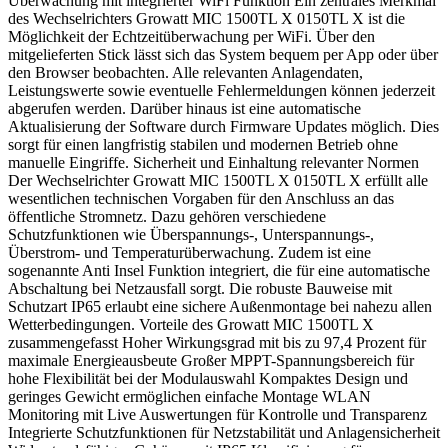
Überwachung mit integrierter WiFi Funktion Ein zentrales Merkmal
des Wechselrichters Growatt MIC 1500TL X 0150TL X ist die
Möglichkeit der Echtzeitüberwachung per WiFi. Über den
mitgelieferten Stick lässt sich das System bequem per App oder über
den Browser beobachten. Alle relevanten Anlagendaten,
Leistungswerte sowie eventuelle Fehlermeldungen können jederzeit
abgerufen werden. Darüber hinaus ist eine automatische
Aktualisierung der Software durch Firmware Updates möglich. Dies
sorgt für einen langfristig stabilen und modernen Betrieb ohne
manuelle Eingriffe. Sicherheit und Einhaltung relevanter Normen
Der Wechselrichter Growatt MIC 1500TL X 0150TL X erfüllt alle
wesentlichen technischen Vorgaben für den Anschluss an das
öffentliche Stromnetz. Dazu gehören verschiedene
Schutzfunktionen wie Überspannungs-, Unterspannungs-,
Überstrom- und Temperaturüberwachung. Zudem ist eine
sogenannte Anti Insel Funktion integriert, die für eine automatische
Abschaltung bei Netzausfall sorgt. Die robuste Bauweise mit
Schutzart IP65 erlaubt eine sichere Außenmontage bei nahezu allen
Wetterbedingungen. Vorteile des Growatt MIC 1500TL X
zusammengefasst Hoher Wirkungsgrad mit bis zu 97,4 Prozent für
maximale Energieausbeute Großer MPPT-Spannungsbereich für
hohe Flexibilität bei der Modulauswahl Kompaktes Design und
geringes Gewicht ermöglichen einfache Montage WLAN
Monitoring mit Live Auswertungen für Kontrolle und Transparenz
Integrierte Schutzfunktionen für Netzstabilität und Anlagensicherheit