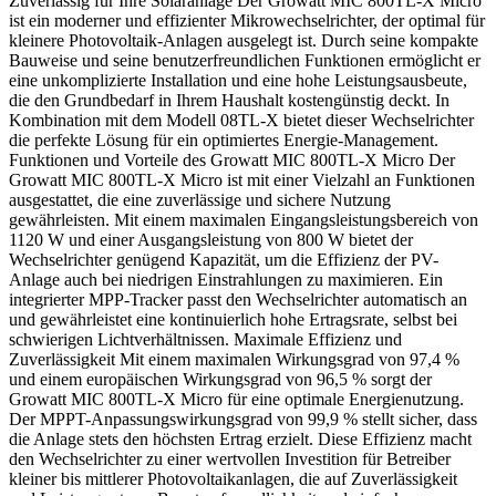
Zuverlässig für Ihre Solaranlage Der Growatt MIC 800TL-X Micro
ist ein moderner und effizienter Mikrowechselrichter, der optimal für
kleinere Photovoltaik-Anlagen ausgelegt ist. Durch seine kompakte
Bauweise und seine benutzerfreundlichen Funktionen ermöglicht er
eine unkomplizierte Installation und eine hohe Leistungsausbeute,
die den Grundbedarf in Ihrem Haushalt kostengünstig deckt. In
Kombination mit dem Modell 08TL-X bietet dieser Wechselrichter
die perfekte Lösung für ein optimiertes Energie-Management.
Funktionen und Vorteile des Growatt MIC 800TL-X Micro Der
Growatt MIC 800TL-X Micro ist mit einer Vielzahl an Funktionen
ausgestattet, die eine zuverlässige und sichere Nutzung
gewährleisten. Mit einem maximalen Eingangsleistungsbereich von
1120 W und einer Ausgangsleistung von 800 W bietet der
Wechselrichter genügend Kapazität, um die Effizienz der PV-
Anlage auch bei niedrigen Einstrahlungen zu maximieren. Ein
integrierter MPP-Tracker passt den Wechselrichter automatisch an
und gewährleistet eine kontinuierlich hohe Ertragsrate, selbst bei
schwierigen Lichtverhältnissen. Maximale Effizienz und
Zuverlässigkeit Mit einem maximalen Wirkungsgrad von 97,4 %
und einem europäischen Wirkungsgrad von 96,5 % sorgt der
Growatt MIC 800TL-X Micro für eine optimale Energienutzung.
Der MPPT-Anpassungswirkungsgrad von 99,9 % stellt sicher, dass
die Anlage stets den höchsten Ertrag erzielt. Diese Effizienz macht
den Wechselrichter zu einer wertvollen Investition für Betreiber
kleiner bis mittlerer Photovoltaikanlagen, die auf Zuverlässigkeit