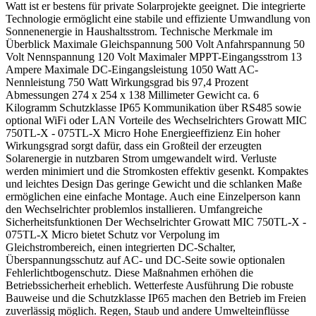
Watt ist er bestens für private Solarprojekte geeignet. Die integrierte
Technologie ermöglicht eine stabile und effiziente Umwandlung von
Sonnenenergie in Haushaltsstrom. Technische Merkmale im
Überblick Maximale Gleichspannung 500 Volt Anfahrspannung 50
Volt Nennspannung 120 Volt Maximaler MPPT-Eingangsstrom 13
Ampere Maximale DC-Eingangsleistung 1050 Watt AC-
Nennleistung 750 Watt Wirkungsgrad bis 97,4 Prozent
Abmessungen 274 x 254 x 138 Millimeter Gewicht ca. 6
Kilogramm Schutzklasse IP65 Kommunikation über RS485 sowie
optional WiFi oder LAN Vorteile des Wechselrichters Growatt MIC
750TL-X - 075TL-X Micro Hohe Energieeffizienz Ein hoher
Wirkungsgrad sorgt dafür, dass ein Großteil der erzeugten
Solarenergie in nutzbaren Strom umgewandelt wird. Verluste
werden minimiert und die Stromkosten effektiv gesenkt. Kompaktes
und leichtes Design Das geringe Gewicht und die schlanken Maße
ermöglichen eine einfache Montage. Auch eine Einzelperson kann
den Wechselrichter problemlos installieren. Umfangreiche
Sicherheitsfunktionen Der Wechselrichter Growatt MIC 750TL-X -
075TL-X Micro bietet Schutz vor Verpolung im
Gleichstrombereich, einen integrierten DC-Schalter,
Überspannungsschutz auf AC- und DC-Seite sowie optionalen
Fehlerlichtbogenschutz. Diese Maßnahmen erhöhen die
Betriebssicherheit erheblich. Wetterfeste Ausführung Die robuste
Bauweise und die Schutzklasse IP65 machen den Betrieb im Freien
zuverlässig möglich. Regen, Staub und andere Umwelteinflüsse