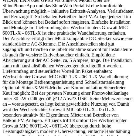
WLAN, LAN oder GPRS via Shine-X Modul Über die
ShinePhone App und das ShineWeb Portal ist eine komfortable
Überwachung möglich – inklusive Echtzeit-Analysen, Verlaufsdaten
und Fernzugriff. So behalten Betreiber ihre PV-Anlage jederzeit im
Blick und können bei Bedarf sofort reagieren. Einfache Installation
und Montage Im Lieferumfang des Wechselrichters Growatt MIC
600TL-X - 06TL-X ist eine praktische Wandhalterung enthalten.
Der Anschluss erfolgt über MC4-kompatible DC-Stecker sowie eine
standardisierte AC-Klemme. Die Anschlussstellen sind gut
zugänglich und machen die Inbetriebnahme sowohl für Installateure
als auch für versierte Endverbraucher einfach. Empfohlene
Absicherung auf der AC-Seite: ca. 5 Ampere, träge. Die Installation
kann mit haushaltsüblichen Werkzeugen durchgeführt werden.
Lieferumfang und steuerlicher Vorteil Im Paket enthalten:
Wechselrichter Growatt MIC 600TL-X - 06TL-X Wandhalterung
für die Montage Bedienungsanleitung und Schnellstartanleitung
Optional: Shine-X WiFi-Modul zur Kommunikation Steuerfreier
Kauf möglich: Bei der privaten Nutzung einer Photovoltaikanlage
unter 30 kWp fällt gemäß §?12 Abs.?3 UStG keine Mehrwertsteuer
an – vorausgesetzt, es liegt keine gewerbliche Nutzung vor. Damit
wird der Wechselrichter Growatt MIC 600TL-X - 06TL-X
besonders attraktiv für Eigentümer, Mieter und Betreiber von
Balkon-PV-Anlagen. Effizienz trifft Komfort Der Wechselrichter
Growatt MIC 600TL-X - 06TL-X überzeugt durch hohe
Leistungsfähigkeit, moderne Überwachung, einfache Handhabung