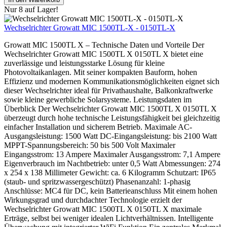
Nur 8 auf Lager!
Wechselrichter Growatt MIC 1500TL-X - 0150TL-X
Growatt MIC 1500TL X – Technische Daten und Vorteile Der
Wechselrichter Growatt MIC 1500TL X 0150TL X bietet eine
zuverlässige und leistungsstarke Lösung für kleine
Photovoltaikanlagen. Mit seiner kompakten Bauform, hohen
Effizienz und modernen Kommunikationsmöglichkeiten eignet sich
dieser Wechselrichter ideal für Privathaushalte, Balkonkraftwerke
sowie kleine gewerbliche Solarsysteme. Leistungsdaten im
Überblick Der Wechselrichter Growatt MIC 1500TL X 0150TL X
überzeugt durch hohe technische Leistungsfähigkeit bei gleichzeitig
einfacher Installation und sicherem Betrieb. Maximale AC-
Ausgangsleistung: 1500 Watt DC-Eingangsleistung: bis 2100 Watt
MPPT-Spannungsbereich: 50 bis 500 Volt Maximaler
Eingangsstrom: 13 Ampere Maximaler Ausgangsstrom: 7,1 Ampere
Eigenverbrauch im Nachtbetrieb: unter 0,5 Watt Abmessungen: 274
x 254 x 138 Millimeter Gewicht: ca. 6 Kilogramm Schutzart: IP65
(staub- und spritzwassergeschützt) Phasenanzahl: 1-phasig
Anschlüsse: MC4 für DC, kein Batterieanschluss Mit einem hohen
Wirkungsgrad und durchdachter Technologie erzielt der
Wechselrichter Growatt MIC 1500TL X 0150TL X maximale
Erträge, selbst bei weniger idealen Lichtverhältnissen. Intelligente