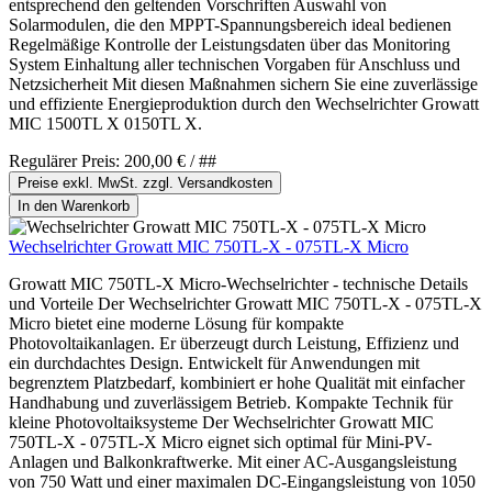
entsprechend den geltenden Vorschriften Auswahl von
Solarmodulen, die den MPPT-Spannungsbereich ideal bedienen
Regelmäßige Kontrolle der Leistungsdaten über das Monitoring
System Einhaltung aller technischen Vorgaben für Anschluss und
Netzsicherheit Mit diesen Maßnahmen sichern Sie eine zuverlässige
und effiziente Energieproduktion durch den Wechselrichter Growatt
MIC 1500TL X 0150TL X.
Regulärer Preis:
200,00 €
/ ##
Preise exkl. MwSt. zzgl. Versandkosten
In den Warenkorb
Wechselrichter Growatt MIC 750TL-X - 075TL-X Micro
Growatt MIC 750TL-X Micro-Wechselrichter - technische Details
und Vorteile Der Wechselrichter Growatt MIC 750TL-X - 075TL-X
Micro bietet eine moderne Lösung für kompakte
Photovoltaikanlagen. Er überzeugt durch Leistung, Effizienz und
ein durchdachtes Design. Entwickelt für Anwendungen mit
begrenztem Platzbedarf, kombiniert er hohe Qualität mit einfacher
Handhabung und zuverlässigem Betrieb. Kompakte Technik für
kleine Photovoltaiksysteme Der Wechselrichter Growatt MIC
750TL-X - 075TL-X Micro eignet sich optimal für Mini-PV-
Anlagen und Balkonkraftwerke. Mit einer AC-Ausgangsleistung
von 750 Watt und einer maximalen DC-Eingangsleistung von 1050