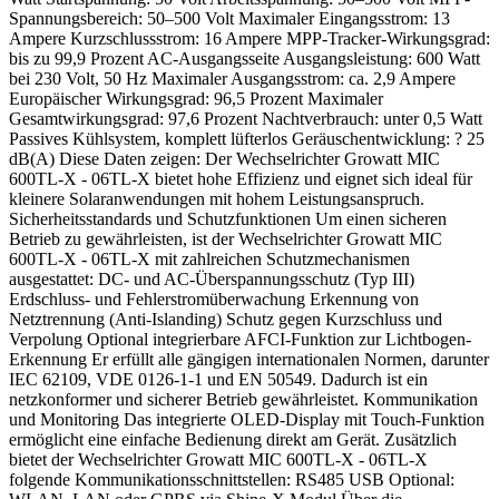
Spannungsbereich: 50–500 Volt Maximaler Eingangsstrom: 13
Ampere Kurzschlussstrom: 16 Ampere MPP-Tracker-Wirkungsgrad:
bis zu 99,9 Prozent AC-Ausgangsseite Ausgangsleistung: 600 Watt
bei 230 Volt, 50 Hz Maximaler Ausgangsstrom: ca. 2,9 Ampere
Europäischer Wirkungsgrad: 96,5 Prozent Maximaler
Gesamtwirkungsgrad: 97,6 Prozent Nachtverbrauch: unter 0,5 Watt
Passives Kühlsystem, komplett lüfterlos Geräuschentwicklung: ? 25
dB(A) Diese Daten zeigen: Der Wechselrichter Growatt MIC
600TL-X - 06TL-X bietet hohe Effizienz und eignet sich ideal für
kleinere Solaranwendungen mit hohem Leistungsanspruch.
Sicherheitsstandards und Schutzfunktionen Um einen sicheren
Betrieb zu gewährleisten, ist der Wechselrichter Growatt MIC
600TL-X - 06TL-X mit zahlreichen Schutzmechanismen
ausgestattet: DC- und AC-Überspannungsschutz (Typ III)
Erdschluss- und Fehlerstromüberwachung Erkennung von
Netztrennung (Anti-Islanding) Schutz gegen Kurzschluss und
Verpolung Optional integrierbare AFCI-Funktion zur Lichtbogen-
Erkennung Er erfüllt alle gängigen internationalen Normen, darunter
IEC 62109, VDE 0126-1-1 und EN 50549. Dadurch ist ein
netzkonformer und sicherer Betrieb gewährleistet. Kommunikation
und Monitoring Das integrierte OLED-Display mit Touch-Funktion
ermöglicht eine einfache Bedienung direkt am Gerät. Zusätzlich
bietet der Wechselrichter Growatt MIC 600TL-X - 06TL-X
folgende Kommunikationsschnittstellen: RS485 USB Optional: