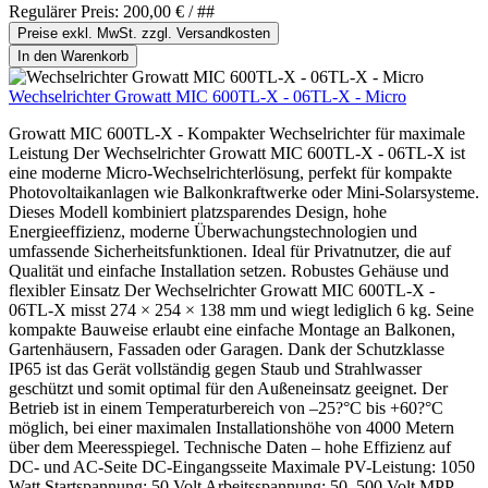
Regulärer Preis:
200,00 €
/ ##
Preise exkl. MwSt. zzgl. Versandkosten
In den Warenkorb
Wechselrichter Growatt MIC 600TL-X - 06TL-X - Micro
Growatt MIC 600TL-X - Kompakter Wechselrichter für maximale
Leistung Der Wechselrichter Growatt MIC 600TL-X - 06TL-X ist
eine moderne Micro-Wechselrichterlösung, perfekt für kompakte
Photovoltaikanlagen wie Balkonkraftwerke oder Mini-Solarsysteme.
Dieses Modell kombiniert platzsparendes Design, hohe
Energieeffizienz, moderne Überwachungstechnologien und
umfassende Sicherheitsfunktionen. Ideal für Privatnutzer, die auf
Qualität und einfache Installation setzen. Robustes Gehäuse und
flexibler Einsatz Der Wechselrichter Growatt MIC 600TL-X -
06TL-X misst 274 × 254 × 138 mm und wiegt lediglich 6 kg. Seine
kompakte Bauweise erlaubt eine einfache Montage an Balkonen,
Gartenhäusern, Fassaden oder Garagen. Dank der Schutzklasse
IP65 ist das Gerät vollständig gegen Staub und Strahlwasser
geschützt und somit optimal für den Außeneinsatz geeignet. Der
Betrieb ist in einem Temperaturbereich von –25?°C bis +60?°C
möglich, bei einer maximalen Installationshöhe von 4000 Metern
über dem Meeresspiegel. Technische Daten – hohe Effizienz auf
DC- und AC-Seite DC-Eingangsseite Maximale PV-Leistung: 1050
Watt Startspannung: 50 Volt Arbeitsspannung: 50–500 Volt MPP-