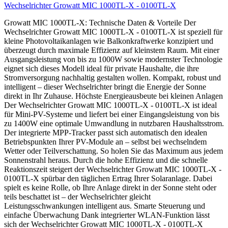
Wechselrichter Growatt MIC 1000TL-X - 0100TL-X
Growatt MIC 1000TL-X: Technische Daten & Vorteile Der
Wechselrichter Growatt MIC 1000TL-X - 0100TL-X ist speziell für
kleine Photovoltaikanlagen wie Balkonkraftwerke konzipiert und
überzeugt durch maximale Effizienz auf kleinstem Raum. Mit einer
Ausgangsleistung von bis zu 1000W sowie modernster Technologie
eignet sich dieses Modell ideal für private Haushalte, die ihre
Stromversorgung nachhaltig gestalten wollen. Kompakt, robust und
intelligent – dieser Wechselrichter bringt die Energie der Sonne
direkt in Ihr Zuhause. Höchste Energieausbeute bei kleinen Anlagen
Der Wechselrichter Growatt MIC 1000TL-X - 0100TL-X ist ideal
für Mini-PV-Systeme und liefert bei einer Eingangsleistung von bis
zu 1400W eine optimale Umwandlung in nutzbaren Haushaltsstrom.
Der integrierte MPP-Tracker passt sich automatisch den idealen
Betriebspunkten Ihrer PV-Module an – selbst bei wechselndem
Wetter oder Teilverschattung. So holen Sie das Maximum aus jedem
Sonnenstrahl heraus. Durch die hohe Effizienz und die schnelle
Reaktionszeit steigert der Wechselrichter Growatt MIC 1000TL-X -
0100TL-X spürbar den täglichen Ertrag Ihrer Solaranlage. Dabei
spielt es keine Rolle, ob Ihre Anlage direkt in der Sonne steht oder
teils beschattet ist – der Wechselrichter gleicht
Leistungsschwankungen intelligent aus. Smarte Steuerung und
einfache Überwachung Dank integrierter WLAN-Funktion lässt
sich der Wechselrichter Growatt MIC 1000TL-X - 0100TL-X