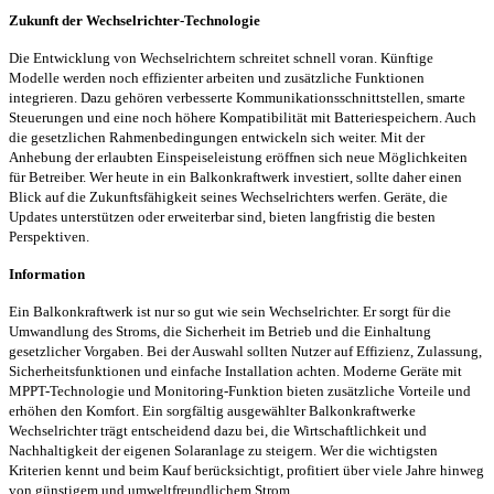
Zukunft der Wechselrichter-Technologie
Die Entwicklung von Wechselrichtern schreitet schnell voran. Künftige
Modelle werden noch effizienter arbeiten und zusätzliche Funktionen
integrieren. Dazu gehören verbesserte Kommunikationsschnittstellen, smarte
Steuerungen und eine noch höhere Kompatibilität mit Batteriespeichern. Auch
die gesetzlichen Rahmenbedingungen entwickeln sich weiter. Mit der
Anhebung der erlaubten Einspeiseleistung eröffnen sich neue Möglichkeiten
für Betreiber. Wer heute in ein Balkonkraftwerk investiert, sollte daher einen
Blick auf die Zukunftsfähigkeit seines Wechselrichters werfen. Geräte, die
Updates unterstützen oder erweiterbar sind, bieten langfristig die besten
Perspektiven.
Information
Ein Balkonkraftwerk ist nur so gut wie sein Wechselrichter. Er sorgt für die
Umwandlung des Stroms, die Sicherheit im Betrieb und die Einhaltung
gesetzlicher Vorgaben. Bei der Auswahl sollten Nutzer auf Effizienz, Zulassung,
Sicherheitsfunktionen und einfache Installation achten. Moderne Geräte mit
MPPT-Technologie und Monitoring-Funktion bieten zusätzliche Vorteile und
erhöhen den Komfort. Ein sorgfältig ausgewählter Balkonkraftwerke
Wechselrichter trägt entscheidend dazu bei, die Wirtschaftlichkeit und
Nachhaltigkeit der eigenen Solaranlage zu steigern. Wer die wichtigsten
Kriterien kennt und beim Kauf berücksichtigt, profitiert über viele Jahre hinweg
von günstigem und umweltfreundlichem Strom.