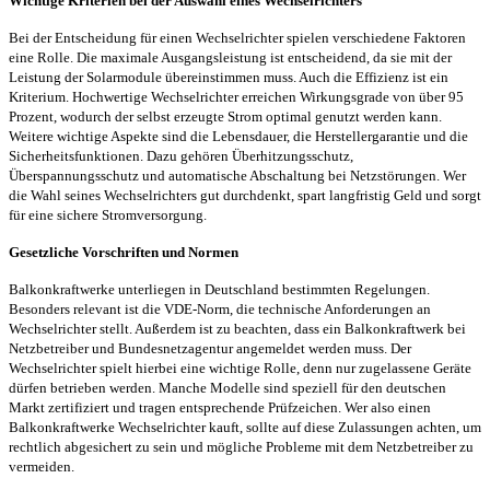
Wichtige Kriterien bei der Auswahl eines Wechselrichters
Bei der Entscheidung für einen Wechselrichter spielen verschiedene Faktoren
eine Rolle. Die maximale Ausgangsleistung ist entscheidend, da sie mit der
Leistung der Solarmodule übereinstimmen muss. Auch die Effizienz ist ein
Kriterium. Hochwertige Wechselrichter erreichen Wirkungsgrade von über 95
Prozent, wodurch der selbst erzeugte Strom optimal genutzt werden kann.
Weitere wichtige Aspekte sind die Lebensdauer, die Herstellergarantie und die
Sicherheitsfunktionen. Dazu gehören Überhitzungsschutz,
Überspannungsschutz und automatische Abschaltung bei Netzstörungen. Wer
die Wahl seines Wechselrichters gut durchdenkt, spart langfristig Geld und sorgt
für eine sichere Stromversorgung.
Gesetzliche Vorschriften und Normen
Balkonkraftwerke unterliegen in Deutschland bestimmten Regelungen.
Besonders relevant ist die VDE-Norm, die technische Anforderungen an
Wechselrichter stellt. Außerdem ist zu beachten, dass ein Balkonkraftwerk bei
Netzbetreiber und Bundesnetzagentur angemeldet werden muss. Der
Wechselrichter spielt hierbei eine wichtige Rolle, denn nur zugelassene Geräte
dürfen betrieben werden. Manche Modelle sind speziell für den deutschen
Markt zertifiziert und tragen entsprechende Prüfzeichen. Wer also einen
Balkonkraftwerke Wechselrichter kauft, sollte auf diese Zulassungen achten, um
rechtlich abgesichert zu sein und mögliche Probleme mit dem Netzbetreiber zu
vermeiden.