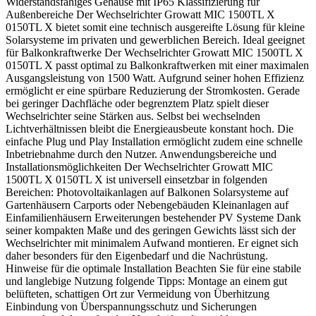
Widerstandsfähiges Gehäuse mit IP65 Klassifizierung für
Außenbereiche Der Wechselrichter Growatt MIC 1500TL X
0150TL X bietet somit eine technisch ausgereifte Lösung für kleine
Solarsysteme im privaten und gewerblichen Bereich. Ideal geeignet
für Balkonkraftwerke Der Wechselrichter Growatt MIC 1500TL X
0150TL X passt optimal zu Balkonkraftwerken mit einer maximalen
Ausgangsleistung von 1500 Watt. Aufgrund seiner hohen Effizienz
ermöglicht er eine spürbare Reduzierung der Stromkosten. Gerade
bei geringer Dachfläche oder begrenztem Platz spielt dieser
Wechselrichter seine Stärken aus. Selbst bei wechselnden
Lichtverhältnissen bleibt die Energieausbeute konstant hoch. Die
einfache Plug und Play Installation ermöglicht zudem eine schnelle
Inbetriebnahme durch den Nutzer. Anwendungsbereiche und
Installationsmöglichkeiten Der Wechselrichter Growatt MIC
1500TL X 0150TL X ist universell einsetzbar in folgenden
Bereichen: Photovoltaikanlagen auf Balkonen Solarsysteme auf
Gartenhäusern Carports oder Nebengebäuden Kleinanlagen auf
Einfamilienhäusern Erweiterungen bestehender PV Systeme Dank
seiner kompakten Maße und des geringen Gewichts lässt sich der
Wechselrichter mit minimalem Aufwand montieren. Er eignet sich
daher besonders für den Eigenbedarf und die Nachrüstung.
Hinweise für die optimale Installation Beachten Sie für eine stabile
und langlebige Nutzung folgende Tipps: Montage an einem gut
belüfteten, schattigen Ort zur Vermeidung von Überhitzung
Einbindung von Überspannungsschutz und Sicherungen