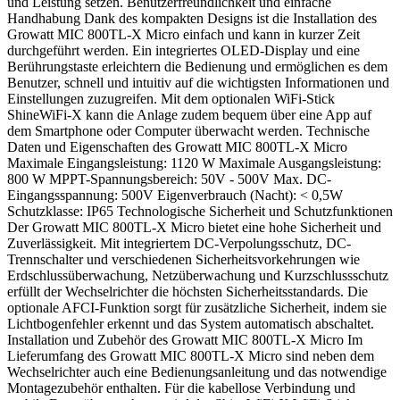
und Leistung setzen. Benutzerfreundlichkeit und einfache
Handhabung Dank des kompakten Designs ist die Installation des
Growatt MIC 800TL-X Micro einfach und kann in kurzer Zeit
durchgeführt werden. Ein integriertes OLED-Display und eine
Berührungstaste erleichtern die Bedienung und ermöglichen es dem
Benutzer, schnell und intuitiv auf die wichtigsten Informationen und
Einstellungen zuzugreifen. Mit dem optionalen WiFi-Stick
ShineWiFi-X kann die Anlage zudem bequem über eine App auf
dem Smartphone oder Computer überwacht werden. Technische
Daten und Eigenschaften des Growatt MIC 800TL-X Micro
Maximale Eingangsleistung: 1120 W Maximale Ausgangsleistung:
800 W MPPT-Spannungsbereich: 50V - 500V Max. DC-
Eingangsspannung: 500V Eigenverbrauch (Nacht): < 0,5W
Schutzklasse: IP65 Technologische Sicherheit und Schutzfunktionen
Der Growatt MIC 800TL-X Micro bietet eine hohe Sicherheit und
Zuverlässigkeit. Mit integriertem DC-Verpolungsschutz, DC-
Trennschalter und verschiedenen Sicherheitsvorkehrungen wie
Erdschlussüberwachung, Netzüberwachung und Kurzschlussschutz
erfüllt der Wechselrichter die höchsten Sicherheitsstandards. Die
optionale AFCI-Funktion sorgt für zusätzliche Sicherheit, indem sie
Lichtbogenfehler erkennt und das System automatisch abschaltet.
Installation und Zubehör des Growatt MIC 800TL-X Micro Im
Lieferumfang des Growatt MIC 800TL-X Micro sind neben dem
Wechselrichter auch eine Bedienungsanleitung und das notwendige
Montagezubehör enthalten. Für die kabellose Verbindung und