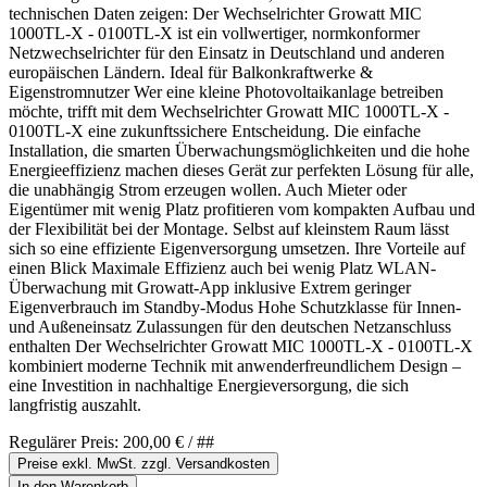
technischen Daten zeigen: Der Wechselrichter Growatt MIC
1000TL-X - 0100TL-X ist ein vollwertiger, normkonformer
Netzwechselrichter für den Einsatz in Deutschland und anderen
europäischen Ländern. Ideal für Balkonkraftwerke &
Eigenstromnutzer Wer eine kleine Photovoltaikanlage betreiben
möchte, trifft mit dem Wechselrichter Growatt MIC 1000TL-X -
0100TL-X eine zukunftssichere Entscheidung. Die einfache
Installation, die smarten Überwachungsmöglichkeiten und die hohe
Energieeffizienz machen dieses Gerät zur perfekten Lösung für alle,
die unabhängig Strom erzeugen wollen. Auch Mieter oder
Eigentümer mit wenig Platz profitieren vom kompakten Aufbau und
der Flexibilität bei der Montage. Selbst auf kleinstem Raum lässt
sich so eine effiziente Eigenversorgung umsetzen. Ihre Vorteile auf
einen Blick Maximale Effizienz auch bei wenig Platz WLAN-
Überwachung mit Growatt-App inklusive Extrem geringer
Eigenverbrauch im Standby-Modus Hohe Schutzklasse für Innen-
und Außeneinsatz Zulassungen für den deutschen Netzanschluss
enthalten Der Wechselrichter Growatt MIC 1000TL-X - 0100TL-X
kombiniert moderne Technik mit anwenderfreundlichem Design –
eine Investition in nachhaltige Energieversorgung, die sich
langfristig auszahlt.
Regulärer Preis:
200,00 €
/ ##
Preise exkl. MwSt. zzgl. Versandkosten
In den Warenkorb