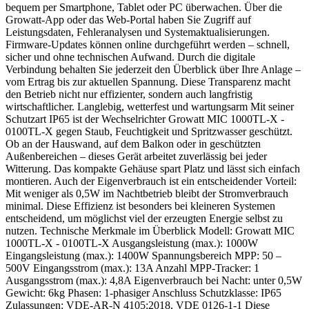
bequem per Smartphone, Tablet oder PC überwachen. Über die
Growatt-App oder das Web-Portal haben Sie Zugriff auf
Leistungsdaten, Fehleranalysen und Systemaktualisierungen.
Firmware-Updates können online durchgeführt werden – schnell,
sicher und ohne technischen Aufwand. Durch die digitale
Verbindung behalten Sie jederzeit den Überblick über Ihre Anlage –
vom Ertrag bis zur aktuellen Spannung. Diese Transparenz macht
den Betrieb nicht nur effizienter, sondern auch langfristig
wirtschaftlicher. Langlebig, wetterfest und wartungsarm Mit seiner
Schutzart IP65 ist der Wechselrichter Growatt MIC 1000TL-X -
0100TL-X gegen Staub, Feuchtigkeit und Spritzwasser geschützt.
Ob an der Hauswand, auf dem Balkon oder in geschützten
Außenbereichen – dieses Gerät arbeitet zuverlässig bei jeder
Witterung. Das kompakte Gehäuse spart Platz und lässt sich einfach
montieren. Auch der Eigenverbrauch ist ein entscheidender Vorteil:
Mit weniger als 0,5W im Nachtbetrieb bleibt der Stromverbrauch
minimal. Diese Effizienz ist besonders bei kleineren Systemen
entscheidend, um möglichst viel der erzeugten Energie selbst zu
nutzen. Technische Merkmale im Überblick Modell: Growatt MIC
1000TL-X - 0100TL-X Ausgangsleistung (max.): 1000W
Eingangsleistung (max.): 1400W Spannungsbereich MPP: 50 –
500V Eingangsstrom (max.): 13A Anzahl MPP-Tracker: 1
Ausgangsstrom (max.): 4,8A Eigenverbrauch bei Nacht: unter 0,5W
Gewicht: 6kg Phasen: 1-phasiger Anschluss Schutzklasse: IP65
Zulassungen: VDE-AR-N 4105:2018, VDE 0126-1-1 Diese