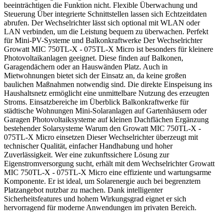
beeinträchtigen die Funktion nicht. Flexible Überwachung und
Steuerung Über integrierte Schnittstellen lassen sich Echtzeitdaten
abrufen. Der Wechselrichter lässt sich optional mit WLAN oder
LAN verbinden, um die Leistung bequem zu überwachen. Perfekt
für Mini-PV-Systeme und Balkonkraftwerke Der Wechselrichter
Growatt MIC 750TL-X - 075TL-X Micro ist besonders für kleinere
Photovoltaikanlagen geeignet. Diese finden auf Balkonen,
Garagendächern oder an Hauswänden Platz. Auch in
Mietwohnungen bietet sich der Einsatz an, da keine großen
baulichen Maßnahmen notwendig sind. Die direkte Einspeisung ins
Haushaltsnetz ermöglicht eine unmittelbare Nutzung des erzeugten
Stroms. Einsatzbereiche im Überblick Balkonkraftwerke für
städtische Wohnungen Mini-Solaranlagen auf Gartenhäusern oder
Garagen Photovoltaiksysteme auf kleinen Dachflächen Ergänzung
bestehender Solarsysteme Warum den Growatt MIC 750TL-X -
075TL-X Micro einsetzen Dieser Wechselrichter überzeugt mit
technischer Qualität, einfacher Handhabung und hoher
Zuverlässigkeit. Wer eine zukunftssichere Lösung zur
Eigenstromversorgung sucht, erhält mit dem Wechselrichter Growatt
MIC 750TL-X - 075TL-X Micro eine effiziente und wartungsarme
Komponente. Er ist ideal, um Solarenergie auch bei begrenztem
Platzangebot nutzbar zu machen. Dank intelligenter
Sicherheitsfeatures und hohem Wirkungsgrad eignet er sich
hervorragend für moderne Anwendungen im privaten Bereich.