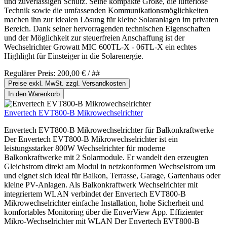
und zuverlässigen Schutz. Seine kompakte Größe, die lüfterlose
Technik sowie die umfassenden Kommunikationsmöglichkeiten
machen ihn zur idealen Lösung für kleine Solaranlagen im privaten
Bereich. Dank seiner hervorragenden technischen Eigenschaften
und der Möglichkeit zur steuerfreien Anschaffung ist der
Wechselrichter Growatt MIC 600TL-X - 06TL-X ein echtes
Highlight für Einsteiger in die Solarenergie.
Regulärer Preis:
200,00 €
/ ##
Preise exkl. MwSt. zzgl. Versandkosten
In den Warenkorb
Envertech EVT800-B Mikrowechselrichter
Envertech EVT800-B Mikrowechselrichter für Balkonkraftwerke
Der Envertech EVT800-B Mikrowechselrichter ist ein
leistungsstarker 800W Wechselrichter für moderne
Balkonkraftwerke mit 2 Solarmodule. Er wandelt den erzeugten
Gleichstrom direkt am Modul in netzkonformen Wechselstrom um
und eignet sich ideal für Balkon, Terrasse, Garage, Gartenhaus oder
kleine PV-Anlagen. Als Balkonkraftwerk Wechselrichter mit
integriertem WLAN verbindet der Envertech EVT800-B
Mikrowechselrichter einfache Installation, hohe Sicherheit und
komfortables Monitoring über die EnverView App. Effizienter
Mikro-Wechselrichter mit WLAN Der Envertech EVT800-B