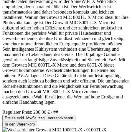
mobile Datenüberwachung wird der ShineWiFi-X WiFi-Stick
empfohlen, der separat erhältlich ist. Der Wechselrichter ist
transformatorlos und daher besonders kompakt und leicht zu
installieren. Warum der Growatt MIC 800TL-X Micro ideal für Ihre
Photovoltaikanlage ist Der Growatt MIC 800TL-X Micro ist
aufgrund seiner hohen Effizienz und der zahlreichen praktischen
Funktionen die perfekte Wahl für private Hausbesitzer und
Gewerbetreibende, die ihre Grundlast reduzieren und gleichzeitig
von einer umweltfreundlichen Energiequelle profitieren möchten.
Sein intelligentes Kühlsystem verhindert eine Überhitzung und
maximiert die Lebensdauer des Geräts. Die 10-jährige Garantie
gewährleistet langfristige Zuverlässigkeit und Sicherheit. Fazit Mit
dem Growatt MIC 800TL-X Micro und dem 08TL-X bietet
Growatt hochmoderne Wechselrichterlösungen für kleine bis
mittlere PV-Anlagen. Diese Geräte sind nicht nur leistungsfähig,
sondern auch leicht zu bedienen und sehr effizient. Die umfassenden
Sicherheitsfunktionen und die Möglichkeit zur Fernüberwachung
machen den Growatt MIC 800TL-X Micro zu einer
ausgezeichneten Wahl für all jene, die Wert auf hohe Erträge und
einfache Handhabung legen.
Regulärer Preis:
200,00 €
/ ##
Preise exkl. MwSt. zzgl. Versandkosten
In den Warenkorb