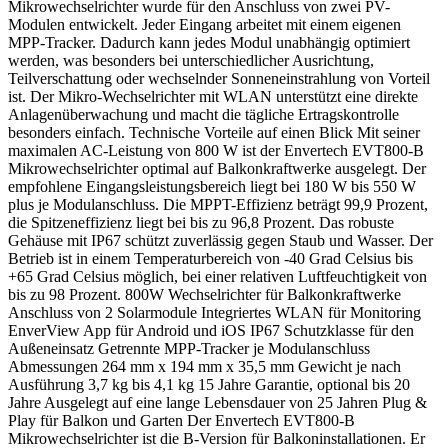
Mikrowechselrichter wurde für den Anschluss von zwei PV-
Modulen entwickelt. Jeder Eingang arbeitet mit einem eigenen
MPP-Tracker. Dadurch kann jedes Modul unabhängig optimiert
werden, was besonders bei unterschiedlicher Ausrichtung,
Teilverschattung oder wechselnder Sonneneinstrahlung von Vorteil
ist. Der Mikro-Wechselrichter mit WLAN unterstützt eine direkte
Anlagenüberwachung und macht die tägliche Ertragskontrolle
besonders einfach. Technische Vorteile auf einen Blick Mit seiner
maximalen AC-Leistung von 800 W ist der Envertech EVT800-B
Mikrowechselrichter optimal auf Balkonkraftwerke ausgelegt. Der
empfohlene Eingangsleistungsbereich liegt bei 180 W bis 550 W
plus je Modulanschluss. Die MPPT-Effizienz beträgt 99,9 Prozent,
die Spitzeneffizienz liegt bei bis zu 96,8 Prozent. Das robuste
Gehäuse mit IP67 schützt zuverlässig gegen Staub und Wasser. Der
Betrieb ist in einem Temperaturbereich von -40 Grad Celsius bis
+65 Grad Celsius möglich, bei einer relativen Luftfeuchtigkeit von
bis zu 98 Prozent. 800W Wechselrichter für Balkonkraftwerke
Anschluss von 2 Solarmodule Integriertes WLAN für Monitoring
EnverView App für Android und iOS IP67 Schutzklasse für den
Außeneinsatz Getrennte MPP-Tracker je Modulanschluss
Abmessungen 264 mm x 194 mm x 35,5 mm Gewicht je nach
Ausführung 3,7 kg bis 4,1 kg 15 Jahre Garantie, optional bis 20
Jahre Ausgelegt auf eine lange Lebensdauer von 25 Jahren Plug &
Play für Balkon und Garten Der Envertech EVT800-B
Mikrowechselrichter ist die B-Version für Balkoninstallationen. Er