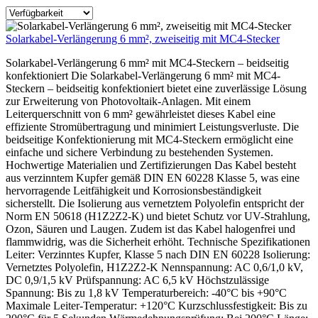
Solarkabel-Verlängerung 6 mm², zweiseitig mit MC4-Stecker
Solarkabel-Verlängerung 6 mm² mit MC4-Steckern – beidseitig
konfektioniert Die Solarkabel-Verlängerung 6 mm² mit MC4-
Steckern – beidseitig konfektioniert bietet eine zuverlässige Lösung
zur Erweiterung von Photovoltaik-Anlagen. Mit einem
Leiterquerschnitt von 6 mm² gewährleistet dieses Kabel eine
effiziente Stromübertragung und minimiert Leistungsverluste. Die
beidseitige Konfektionierung mit MC4-Steckern ermöglicht eine
einfache und sichere Verbindung zu bestehenden Systemen.
Hochwertige Materialien und Zertifizierungen Das Kabel besteht
aus verzinntem Kupfer gemäß DIN EN 60228 Klasse 5, was eine
hervorragende Leitfähigkeit und Korrosionsbeständigkeit
sicherstellt. Die Isolierung aus vernetztem Polyolefin entspricht der
Norm EN 50618 (H1Z2Z2-K) und bietet Schutz vor UV-Strahlung,
Ozon, Säuren und Laugen. Zudem ist das Kabel halogenfrei und
flammwidrig, was die Sicherheit erhöht. Technische Spezifikationen
Leiter: Verzinntes Kupfer, Klasse 5 nach DIN EN 60228 Isolierung:
Vernetztes Polyolefin, H1Z2Z2-K Nennspannung: AC 0,6/1,0 kV,
DC 0,9/1,5 kV Prüfspannung: AC 6,5 kV Höchstzulässige
Spannung: Bis zu 1,8 kV Temperaturbereich: -40°C bis +90°C
Maximale Leiter-Temperatur: +120°C Kurzschlussfestigkeit: Bis zu