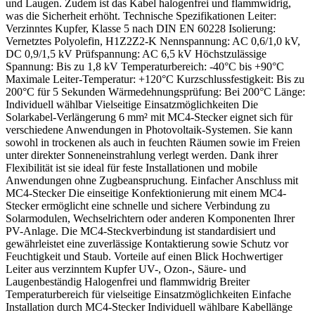
und Laugen. Zudem ist das Kabel halogenfrei und flammwidrig,
was die Sicherheit erhöht. Technische Spezifikationen Leiter:
Verzinntes Kupfer, Klasse 5 nach DIN EN 60228 Isolierung:
Vernetztes Polyolefin, H1Z2Z2-K Nennspannung: AC 0,6/1,0 kV,
DC 0,9/1,5 kV Prüfspannung: AC 6,5 kV Höchstzulässige
Spannung: Bis zu 1,8 kV Temperaturbereich: -40°C bis +90°C
Maximale Leiter-Temperatur: +120°C Kurzschlussfestigkeit: Bis zu
200°C für 5 Sekunden Wärmedehnungsprüfung: Bei 200°C Länge:
Individuell wählbar Vielseitige Einsatzmöglichkeiten Die
Solarkabel-Verlängerung 6 mm² mit MC4-Stecker eignet sich für
verschiedene Anwendungen in Photovoltaik-Systemen. Sie kann
sowohl in trockenen als auch in feuchten Räumen sowie im Freien
unter direkter Sonneneinstrahlung verlegt werden. Dank ihrer
Flexibilität ist sie ideal für feste Installationen und mobile
Anwendungen ohne Zugbeanspruchung. Einfacher Anschluss mit
MC4-Stecker Die einseitige Konfektionierung mit einem MC4-
Stecker ermöglicht eine schnelle und sichere Verbindung zu
Solarmodulen, Wechselrichtern oder anderen Komponenten Ihrer
PV-Anlage. Die MC4-Steckverbindung ist standardisiert und
gewährleistet eine zuverlässige Kontaktierung sowie Schutz vor
Feuchtigkeit und Staub. Vorteile auf einen Blick Hochwertiger
Leiter aus verzinntem Kupfer UV-, Ozon-, Säure- und
Laugenbeständig Halogenfrei und flammwidrig Breiter
Temperaturbereich für vielseitige Einsatzmöglichkeiten Einfache
Installation durch MC4-Stecker Individuell wählbare Kabellänge