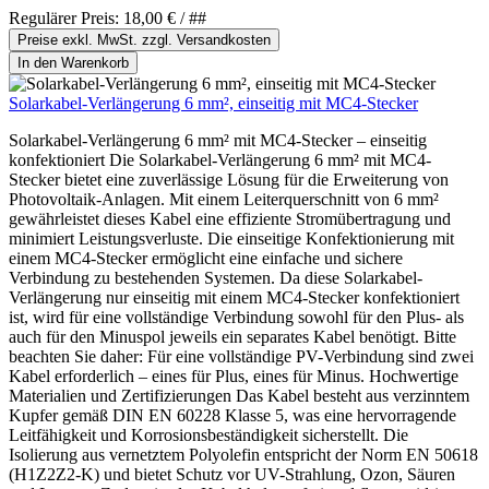
Regulärer Preis:
18,00 €
/ ##
Preise exkl. MwSt. zzgl. Versandkosten
In den Warenkorb
Solarkabel-Verlängerung 6 mm², einseitig mit MC4-Stecker
Solarkabel-Verlängerung 6 mm² mit MC4-Stecker – einseitig
konfektioniert Die Solarkabel-Verlängerung 6 mm² mit MC4-
Stecker bietet eine zuverlässige Lösung für die Erweiterung von
Photovoltaik-Anlagen. Mit einem Leiterquerschnitt von 6 mm²
gewährleistet dieses Kabel eine effiziente Stromübertragung und
minimiert Leistungsverluste. Die einseitige Konfektionierung mit
einem MC4-Stecker ermöglicht eine einfache und sichere
Verbindung zu bestehenden Systemen. Da diese Solarkabel-
Verlängerung nur einseitig mit einem MC4-Stecker konfektioniert
ist, wird für eine vollständige Verbindung sowohl für den Plus- als
auch für den Minuspol jeweils ein separates Kabel benötigt. Bitte
beachten Sie daher: Für eine vollständige PV-Verbindung sind zwei
Kabel erforderlich – eines für Plus, eines für Minus. Hochwertige
Materialien und Zertifizierungen Das Kabel besteht aus verzinntem
Kupfer gemäß DIN EN 60228 Klasse 5, was eine hervorragende
Leitfähigkeit und Korrosionsbeständigkeit sicherstellt. Die
Isolierung aus vernetztem Polyolefin entspricht der Norm EN 50618
(H1Z2Z2-K) und bietet Schutz vor UV-Strahlung, Ozon, Säuren