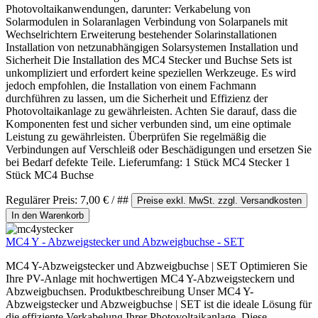
Photovoltaikanwendungen, darunter: Verkabelung von
Solarmodulen in Solaranlagen Verbindung von Solarpanels mit
Wechselrichtern Erweiterung bestehender Solarinstallationen
Installation von netzunabhängigen Solarsystemen Installation und
Sicherheit Die Installation des MC4 Stecker und Buchse Sets ist
unkompliziert und erfordert keine speziellen Werkzeuge. Es wird
jedoch empfohlen, die Installation von einem Fachmann
durchführen zu lassen, um die Sicherheit und Effizienz der
Photovoltaikanlage zu gewährleisten. Achten Sie darauf, dass die
Komponenten fest und sicher verbunden sind, um eine optimale
Leistung zu gewährleisten. Überprüfen Sie regelmäßig die
Verbindungen auf Verschleiß oder Beschädigungen und ersetzen Sie
bei Bedarf defekte Teile. Lieferumfang: 1 Stück MC4 Stecker 1
Stück MC4 Buchse
Regulärer Preis:
7,00 €
/ ##
Preise exkl. MwSt. zzgl. Versandkosten
In den Warenkorb
MC4 Y - Abzweigstecker und Abzweigbuchse - SET
MC4 Y-Abzweigstecker und Abzweigbuchse | SET Optimieren Sie
Ihre PV-Anlage mit hochwertigen MC4 Y-Abzweigsteckern und
Abzweigbuchsen. Produktbeschreibung Unser MC4 Y-
Abzweigstecker und Abzweigbuchse | SET ist die ideale Lösung für
die effiziente Verkabelung Ihrer Photovoltaikanlage. Diese