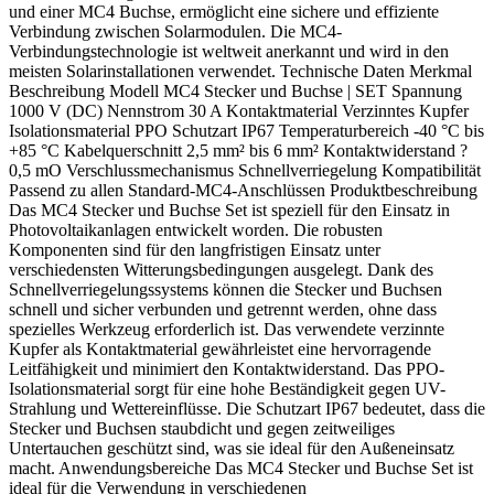
und einer MC4 Buchse, ermöglicht eine sichere und effiziente
Verbindung zwischen Solarmodulen. Die MC4-
Verbindungstechnologie ist weltweit anerkannt und wird in den
meisten Solarinstallationen verwendet. Technische Daten Merkmal
Beschreibung Modell MC4 Stecker und Buchse | SET Spannung
1000 V (DC) Nennstrom 30 A Kontaktmaterial Verzinntes Kupfer
Isolationsmaterial PPO Schutzart IP67 Temperaturbereich -40 °C bis
+85 °C Kabelquerschnitt 2,5 mm² bis 6 mm² Kontaktwiderstand ?
0,5 mO Verschlussmechanismus Schnellverriegelung Kompatibilität
Passend zu allen Standard-MC4-Anschlüssen Produktbeschreibung
Das MC4 Stecker und Buchse Set ist speziell für den Einsatz in
Photovoltaikanlagen entwickelt worden. Die robusten
Komponenten sind für den langfristigen Einsatz unter
verschiedensten Witterungsbedingungen ausgelegt. Dank des
Schnellverriegelungssystems können die Stecker und Buchsen
schnell und sicher verbunden und getrennt werden, ohne dass
spezielles Werkzeug erforderlich ist. Das verwendete verzinnte
Kupfer als Kontaktmaterial gewährleistet eine hervorragende
Leitfähigkeit und minimiert den Kontaktwiderstand. Das PPO-
Isolationsmaterial sorgt für eine hohe Beständigkeit gegen UV-
Strahlung und Wettereinflüsse. Die Schutzart IP67 bedeutet, dass die
Stecker und Buchsen staubdicht und gegen zeitweiliges
Untertauchen geschützt sind, was sie ideal für den Außeneinsatz
macht. Anwendungsbereiche Das MC4 Stecker und Buchse Set ist
ideal für die Verwendung in verschiedenen