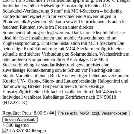
200°C für 5 Sekunden Wärmedehnungsprüfung: Bei 200°C Länge:
Individuell wählbar Vielseitige Einsatzmöglichkeiten Die
Solarkabel-Verlängerung 6 mm² mit MC4-Steckern – beidseitig
konfektioniert eignet sich für verschiedene Anwendungen in
Photovoltaik-Systemen. Sie kann sowohl in trockenen als auch in
feuchten Räumen sowie im Freien unter direkter
Sonneneinstrahlung verlegt werden. Dank ihrer Flexibilität ist sie
ideal für feste Installationen und mobile Anwendungen ohne
Zugbeanspruchung. Einfache Installation mit MC4-Steckern Die
beidseitige Konfektionierung mit MC4-Steckern ermöglicht eine
schnelle und sichere Verbindung zu Solarmodulen, Wechselrichtern
oder anderen Komponenten Ihrer PV-Anlage. Die MC4-
Steckverbindung ist standardisiert und gewährleistet eine
zuverlässige Kontaktierung sowie Schutz vor Feuchtigkeit und
Staub. Vorteile auf einen Blick Hochwertiger Leiter aus verzinntem
Kupfer UV-, Ozon-, Säure- und Laugenbeständig Halogenfrei und
flammwidrig Breiter Temperaturbereich für vielseitige
Einsatzmöglichkeiten Einfache Installation durch MC4-Stecker
Individuell wählbare Kabellänge Zertifiziert nach EN 50618
(H1Z2Z2-K)
Regulärer Preis:
8,00 €
/ ##
Preise exkl. MwSt. zzgl. Versandkosten
In den Warenkorb
> 500 lagernd