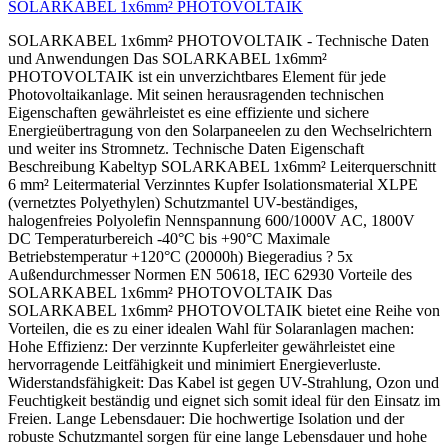
SOLARKABEL 1x6mm² PHOTOVOLTAIK
SOLARKABEL 1x6mm² PHOTOVOLTAIK - Technische Daten
und Anwendungen Das SOLARKABEL 1x6mm²
PHOTOVOLTAIK ist ein unverzichtbares Element für jede
Photovoltaikanlage. Mit seinen herausragenden technischen
Eigenschaften gewährleistet es eine effiziente und sichere
Energieübertragung von den Solarpaneelen zu den Wechselrichtern
und weiter ins Stromnetz. Technische Daten Eigenschaft
Beschreibung Kabeltyp SOLARKABEL 1x6mm² Leiterquerschnitt
6 mm² Leitermaterial Verzinntes Kupfer Isolationsmaterial XLPE
(vernetztes Polyethylen) Schutzmantel UV-beständiges,
halogenfreies Polyolefin Nennspannung 600/1000V AC, 1800V
DC Temperaturbereich -40°C bis +90°C Maximale
Betriebstemperatur +120°C (20000h) Biegeradius ? 5x
Außendurchmesser Normen EN 50618, IEC 62930 Vorteile des
SOLARKABEL 1x6mm² PHOTOVOLTAIK Das
SOLARKABEL 1x6mm² PHOTOVOLTAIK bietet eine Reihe von
Vorteilen, die es zu einer idealen Wahl für Solaranlagen machen:
Hohe Effizienz: Der verzinnte Kupferleiter gewährleistet eine
hervorragende Leitfähigkeit und minimiert Energieverluste.
Widerstandsfähigkeit: Das Kabel ist gegen UV-Strahlung, Ozon und
Feuchtigkeit beständig und eignet sich somit ideal für den Einsatz im
Freien. Lange Lebensdauer: Die hochwertige Isolation und der
robuste Schutzmantel sorgen für eine lange Lebensdauer und hohe