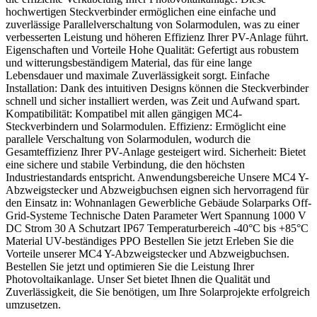
hochwertigen Steckverbinder ermöglichen eine einfache und
zuverlässige Parallelverschaltung von Solarmodulen, was zu einer
verbesserten Leistung und höheren Effizienz Ihrer PV-Anlage führt.
Eigenschaften und Vorteile Hohe Qualität: Gefertigt aus robustem
und witterungsbeständigem Material, das für eine lange
Lebensdauer und maximale Zuverlässigkeit sorgt. Einfache
Installation: Dank des intuitiven Designs können die Steckverbinder
schnell und sicher installiert werden, was Zeit und Aufwand spart.
Kompatibilität: Kompatibel mit allen gängigen MC4-
Steckverbindern und Solarmodulen. Effizienz: Ermöglicht eine
parallele Verschaltung von Solarmodulen, wodurch die
Gesamteffizienz Ihrer PV-Anlage gesteigert wird. Sicherheit: Bietet
eine sichere und stabile Verbindung, die den höchsten
Industriestandards entspricht. Anwendungsbereiche Unsere MC4 Y-
Abzweigstecker und Abzweigbuchsen eignen sich hervorragend für
den Einsatz in: Wohnanlagen Gewerbliche Gebäude Solarparks Off-
Grid-Systeme Technische Daten Parameter Wert Spannung 1000 V
DC Strom 30 A Schutzart IP67 Temperaturbereich -40°C bis +85°C
Material UV-beständiges PPO Bestellen Sie jetzt Erleben Sie die
Vorteile unserer MC4 Y-Abzweigstecker und Abzweigbuchsen.
Bestellen Sie jetzt und optimieren Sie die Leistung Ihrer
Photovoltaikanlage. Unser Set bietet Ihnen die Qualität und
Zuverlässigkeit, die Sie benötigen, um Ihre Solarprojekte erfolgreich
umzusetzen.