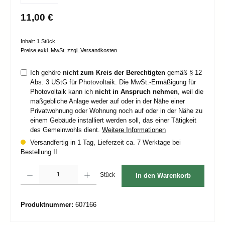
Regulärer Preis:
11,00 €
Inhalt:
1 Stück
Preise exkl. MwSt. zzgl. Versandkosten
Ich gehöre
nicht zum Kreis der Berechtigten
gemäß § 12
Abs. 3 UStG für Photovoltaik. Die MwSt.-Ermäßigung für
Photovoltaik kann ich
nicht in Anspruch nehmen
, weil die
maßgebliche Anlage weder auf oder in der Nähe einer
Privatwohnung oder Wohnung noch auf oder in der Nähe zu
einem Gebäude installiert werden soll, das einer Tätigkeit
des Gemeinwohls dient.
Weitere Informationen
Versandfertig in 1 Tag, Lieferzeit ca. 7 Werktage bei
Bestellung II
Produkt Anzahl: Gib den gewünschten Wert ein oder benutze die Schaltflächen um d
Stück
In den Warenkorb
Produktnummer:
607166