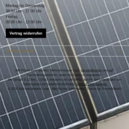
Montag bis Donnerstag
08:00 Uhr - 17:00 Uhr
Freitag
08:00 Uhr - 13:00 Uhr
Vertrag widerrufen
Zahlungsarten
Alle Preise exkl. gesetzl. Mehrwertsteuer zzgl.
Versandkosten
und ggf.
Nachnahmegebühren, wenn nicht anders angegeben.
## Gemäß § 12 Abs. 3 UStG reduziert sich die MwSt. auf 0% bei Lieferungen von
Solarmodulen für bestimmte Betreiber.
Weitere Informationen
© 2026 Balkonkraftwerk.solar - Alle Rechte vorbehalten. Theme by
ThemeWare®