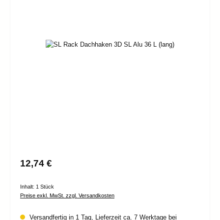
Bildergalerie überspringen
Regulärer Preis:
12,74 €
Inhalt:
1 Stück
Preise exkl. MwSt. zzgl. Versandkosten
Versandfertig in 1 Tag, Lieferzeit ca. 7 Werktage bei