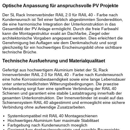
Optische Anpassung für anspruchsvolle PV Projekte
Der SL Rack Innenverbinder RAIL 2.0 für RAIL 40 - Farbe nach
Kundenwunsch ist Teil einer farblich abgestimmten Sonderedition,
die eine harmonische Integration der Unterkonstruktion in das
Gesamtbild der PV Anlage ermöglicht. Durch die freie Farbwahl
kann die Montagestruktur exakt an Dachfarbe, Ziegel oder
architektonische Vorgaben angepasst werden. Dies erleichtert die
Genehmigung bei Auflagen wie dem Denkmalschutz und sorgt
gleichzeitig für ein hochwertiges Erscheinungsbild ohne sichtbare
technische Brüche.
Technische Ausfuehrung und Materialqualitaet
Gefertigt aus hochwertigem Aluminium bietet der SL Rack
Innenverbinder RAIL 2.0 für RAIL 40 - Farbe nach Kundenwunsch
eine hohe Korrosionsbestaendigkeit sowie eine lange Lebensdauer
unter unterschiedlichsten Witterungsbedingungen. Die praezise
Verarbeitung sorgt fuer eine spielfreie Verbindung der RAIL 40
Schienen und garantiert eine stabile Lastabtragung innerhalb der
gesamten Unterkonstruktion. Der Innenverbinder ist exakt auf das
Schienensystem RAIL 40 abgestimmt und ermoeglicht eine sichere
Verbindung ohne aufwendige Zusatzarbeiten.
Systemkompatibel mit RAIL 40 Montageschienen
Hochwertiges Aluminium fuer maximale Stabilitaet
Farbgebung nach Kundenwunsch moeglich
Geeignet fuer denkmalgeschuetzte und sensible Bauprojekte