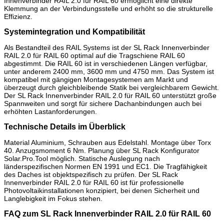
Innenverbinder RAIL 2.0 für RAIL 60 ermöglicht eine direkte
Klemmung an der Verbindungsstelle und erhöht so die strukturelle
Effizienz.
Systemintegration und Kompatibilität
Als Bestandteil des RAIL Systems ist der SL Rack Innenverbinder
RAIL 2.0 für RAIL 60 optimal auf die Tragschiene RAIL 60
abgestimmt. Die RAIL 60 ist in verschiedenen Längen verfügbar,
unter anderem 2400 mm, 3600 mm und 4750 mm. Das System ist
kompatibel mit gängigen Montagesystemen am Markt und
überzeugt durch gleichbleibende Statik bei vergleichbarem Gewicht.
Der SL Rack Innenverbinder RAIL 2.0 für RAIL 60 unterstützt große
Spannweiten und sorgt für sichere Dachanbindungen auch bei
erhöhten Lastanforderungen.
Technische Details im Überblick
Material Aluminium, Schrauben aus Edelstahl. Montage über Torx
40. Anzugsmoment 6 Nm. Planung über SL Rack Konfigurator
Solar.Pro.Tool möglich. Statische Auslegung nach
länderspezifischen Normen EN 1991 und EC1. Die Tragfähigkeit
des Daches ist objektspezifisch zu prüfen. Der SL Rack
Innenverbinder RAIL 2.0 für RAIL 60 ist für professionelle
Photovoltaikinstallationen konzipiert, bei denen Sicherheit und
Langlebigkeit im Fokus stehen.
FAQ zum SL Rack Innenverbinder RAIL 2.0 für RAIL 60