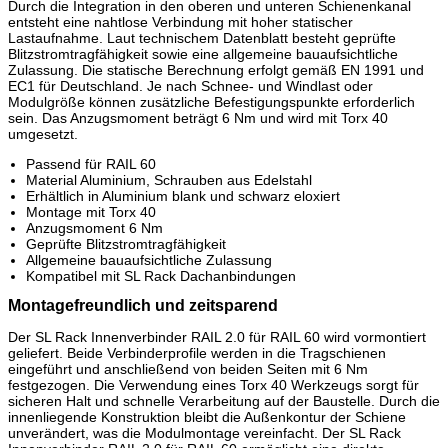
Durch die Integration in den oberen und unteren Schienenkanal
entsteht eine nahtlose Verbindung mit hoher statischer
Lastaufnahme. Laut technischem Datenblatt besteht geprüfte
Blitzstromtragfähigkeit sowie eine allgemeine bauaufsichtliche
Zulassung. Die statische Berechnung erfolgt gemäß EN 1991 und
EC1 für Deutschland. Je nach Schnee- und Windlast oder
Modulgröße können zusätzliche Befestigungspunkte erforderlich
sein. Das Anzugsmoment beträgt 6 Nm und wird mit Torx 40
umgesetzt.
Passend für RAIL 60
Material Aluminium, Schrauben aus Edelstahl
Erhältlich in Aluminium blank und schwarz eloxiert
Montage mit Torx 40
Anzugsmoment 6 Nm
Geprüfte Blitzstromtragfähigkeit
Allgemeine bauaufsichtliche Zulassung
Kompatibel mit SL Rack Dachanbindungen
Montagefreundlich und zeitsparend
Der SL Rack Innenverbinder RAIL 2.0 für RAIL 60 wird vormontiert
geliefert. Beide Verbinderprofile werden in die Tragschienen
eingeführt und anschließend von beiden Seiten mit 6 Nm
festgezogen. Die Verwendung eines Torx 40 Werkzeugs sorgt für
sicheren Halt und schnelle Verarbeitung auf der Baustelle. Durch die
innenliegende Konstruktion bleibt die Außenkontur der Schiene
unverändert, was die Modulmontage vereinfacht. Der SL Rack