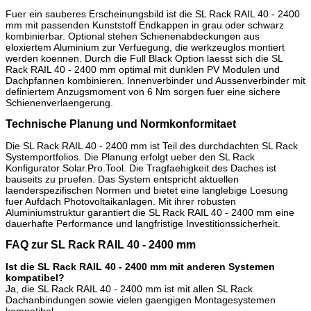
Fuer ein sauberes Erscheinungsbild ist die SL Rack RAIL 40 - 2400
mm mit passenden Kunststoff Endkappen in grau oder schwarz
kombinierbar. Optional stehen Schienenabdeckungen aus
eloxiertem Aluminium zur Verfuegung, die werkzeuglos montiert
werden koennen. Durch die Full Black Option laesst sich die SL
Rack RAIL 40 - 2400 mm optimal mit dunklen PV Modulen und
Dachpfannen kombinieren. Innenverbinder und Aussenverbinder mit
definiertem Anzugsmoment von 6 Nm sorgen fuer eine sichere
Schienenverlaengerung.
Technische Planung und Normkonformitaet
Die SL Rack RAIL 40 - 2400 mm ist Teil des durchdachten SL Rack
Systemportfolios. Die Planung erfolgt ueber den SL Rack
Konfigurator Solar.Pro.Tool. Die Tragfaehigkeit des Daches ist
bauseits zu pruefen. Das System entspricht aktuellen
laenderspezifischen Normen und bietet eine langlebige Loesung
fuer Aufdach Photovoltaikanlagen. Mit ihrer robusten
Aluminiumstruktur garantiert die SL Rack RAIL 40 - 2400 mm eine
dauerhafte Performance und langfristige Investitionssicherheit.
FAQ zur SL Rack RAIL 40 - 2400 mm
Ist die SL Rack RAIL 40 - 2400 mm mit anderen Systemen
kompatibel?
Ja, die SL Rack RAIL 40 - 2400 mm ist mit allen SL Rack
Dachanbindungen sowie vielen gaengigen Montagesystemen