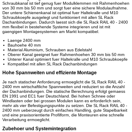
Schraubkanal ist tief genug fuer Modulklemmen mit Rahmenhoehen
von 30 mm bis 50 mm und sorgt fuer eine sichere Modulaufnahme.
Der untere Schienenkanal ist optimal fuer Haltekralle und M10
Schraubkoepfe ausgelegt und funktioniert mit allen SL Rack
Dachanbindungen. Dadurch laesst sich die SL Rack RAIL 40 - 2400
mm flexibel in bestehende Systeme integrieren und ist mit
gaengigen Montagesystemen am Markt kompatibel.
Laenge 2400 mm
Bauhoehe 40 mm
Material Aluminium, Schrauben aus Edelstahl
Oberer Kanal geeignet fuer Rahmenhoehen 30 mm bis 50 mm
Unterer Kanal optimiert fuer Haltekralle und M10 Schraubkoepfe
Kompatibel mit allen SL Rack Dachanbindungen
Hohe Spannweiten und effiziente Montage
Je nach statischer Anforderung ermoeglicht die SL Rack RAIL 40 -
2400 mm wirtschaftliche Spannweiten und reduziert so die Anzahl
der Dachanbindungen. Die statische Berechnung erfolgt gemaess
EN 1991 und EC1 fuer Deutschland. Bei hohen Schnee oder
Windlasten oder bei grossen Modulen kann es erforderlich sein,
mehr als vier Befestigungspunkte zu setzen. Die SL Rack RAIL 40 -
2400 mm ueberzeugt durch einfaches Handling, gute Stapelbarkeit
und eine praxisorientierte Profilform, die Monteuren eine schnelle
Verarbeitung ermoeglicht.
Zubehoer und Systemintegration